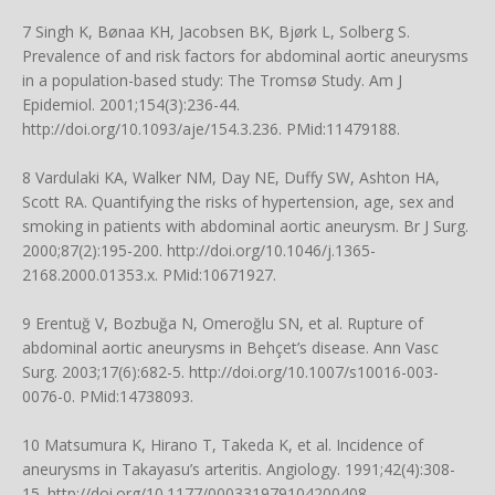
7 Singh K, Bønaa KH, Jacobsen BK, Bjørk L, Solberg S.
Prevalence of and risk factors for abdominal aortic aneurysms
in a population-based study: The Tromsø Study. Am J
Epidemiol. 2001;154(3):236-44.
http://doi.org/10.1093/aje/154.3.236
. PMid:11479188.
8 Vardulaki KA, Walker NM, Day NE, Duffy SW, Ashton HA,
Scott RA. Quantifying the risks of hypertension, age, sex and
smoking in patients with abdominal aortic aneurysm. Br J Surg.
2000;87(2):195-200.
http://doi.org/10.1046/j.1365-
2168.2000.01353.x
. PMid:10671927.
9 Erentuğ V, Bozbuğa N, Omeroğlu SN, et al. Rupture of
abdominal aortic aneurysms in Behçet’s disease. Ann Vasc
Surg. 2003;17(6):682-5.
http://doi.org/10.1007/s10016-003-
0076-0
. PMid:14738093.
10 Matsumura K, Hirano T, Takeda K, et al. Incidence of
aneurysms in Takayasu’s arteritis. Angiology. 1991;42(4):308-
15.
http://doi.org/10.1177/000331979104200408
.