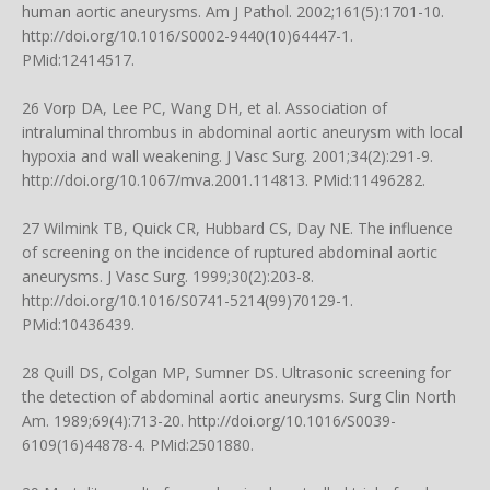
human aortic aneurysms. Am J Pathol. 2002;161(5):1701-10.
http://doi.org/10.1016/S0002-9440(10)64447-1
.
PMid:12414517.
26 Vorp DA, Lee PC, Wang DH, et al. Association of
intraluminal thrombus in abdominal aortic aneurysm with local
hypoxia and wall weakening. J Vasc Surg. 2001;34(2):291-9.
http://doi.org/10.1067/mva.2001.114813
. PMid:11496282.
27 Wilmink TB, Quick CR, Hubbard CS, Day NE. The influence
of screening on the incidence of ruptured abdominal aortic
aneurysms. J Vasc Surg. 1999;30(2):203-8.
http://doi.org/10.1016/S0741-5214(99)70129-1
.
PMid:10436439.
28 Quill DS, Colgan MP, Sumner DS. Ultrasonic screening for
the detection of abdominal aortic aneurysms. Surg Clin North
Am. 1989;69(4):713-20.
http://doi.org/10.1016/S0039-
6109(16)44878-4
. PMid:2501880.