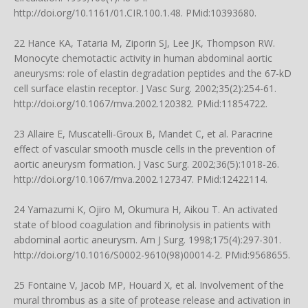
http://doi.org/10.1161/01.CIR.100.1.48
. PMid:10393680.
22 Hance KA, Tataria M, Ziporin SJ, Lee JK, Thompson RW.
Monocyte chemotactic activity in human abdominal aortic
aneurysms: role of elastin degradation peptides and the 67-kD
cell surface elastin receptor. J Vasc Surg. 2002;35(2):254-61.
http://doi.org/10.1067/mva.2002.120382
. PMid:11854722.
23 Allaire E, Muscatelli-Groux B, Mandet C, et al. Paracrine
effect of vascular smooth muscle cells in the prevention of
aortic aneurysm formation. J Vasc Surg. 2002;36(5):1018-26.
http://doi.org/10.1067/mva.2002.127347
. PMid:12422114.
24 Yamazumi K, Ojiro M, Okumura H, Aikou T. An activated
state of blood coagulation and fibrinolysis in patients with
abdominal aortic aneurysm. Am J Surg. 1998;175(4):297-301.
http://doi.org/10.1016/S0002-9610(98)00014-2
. PMid:9568655.
25 Fontaine V, Jacob MP, Houard X, et al. Involvement of the
mural thrombus as a site of protease release and activation in