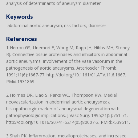
analysis of determinants of aneurysm diameter.
Keywords
abdominal aortic aneurysm; risk factors; diameter
References
1 Herron GS, Unemori E, Wong M, Rapp JH, Hibbs MH, Stoney
RJ. Connective tissue proteinases and inhibitors in abdominal
aortic aneurysms. Involvement of the vasa vasorum in the
pathogenesis of aortic aneurysms. Arterioscler Thromb.
1991;11(6):1667-77.
http://doi.org/10.1161/01.ATV.11.6.1667
.
PMid:1931869.
2 Holmes DR, Liao S, Parks WC, Thompson RW. Medial
neovascularization in abdominal aortic aneurysms: a
histopathologic marker of aneurysmal degeneration with
pathophysiologic implications. J Vasc Surg. 1995;21(5):761-71.
http://doi.org/10.1016/S0741-5214(05)80007-2
. PMid:7539511.
3 Shah PK. Inflammation, metalloproteinases, and increased