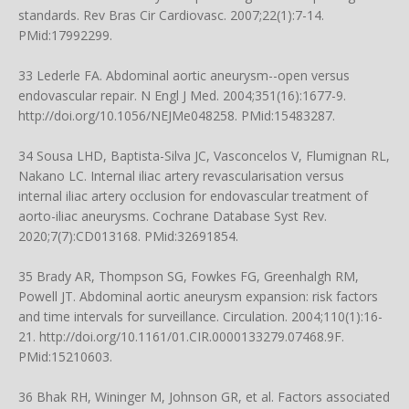
standards. Rev Bras Cir Cardiovasc. 2007;22(1):7-14.
PMid:17992299.
33 Lederle FA. Abdominal aortic aneurysm--open versus
endovascular repair. N Engl J Med. 2004;351(16):1677-9.
http://doi.org/10.1056/NEJMe048258
. PMid:15483287.
34 Sousa LHD, Baptista-Silva JC, Vasconcelos V, Flumignan RL,
Nakano LC. Internal iliac artery revascularisation versus
internal iliac artery occlusion for endovascular treatment of
aorto-iliac aneurysms. Cochrane Database Syst Rev.
2020;7(7):CD013168. PMid:32691854.
35 Brady AR, Thompson SG, Fowkes FG, Greenhalgh RM,
Powell JT. Abdominal aortic aneurysm expansion: risk factors
and time intervals for surveillance. Circulation. 2004;110(1):16-
21.
http://doi.org/10.1161/01.CIR.0000133279.07468.9F
.
PMid:15210603.
36 Bhak RH, Wininger M, Johnson GR, et al. Factors associated