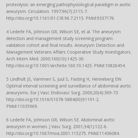
proteolysis: an emerging pathophysiological paradigm in aortic
aneurysm. Circulation. 1997;96(7):2115-7.
http://doi.org/10.1161/01.CIR.96.7.2115
. PMid:9337176.
4 Lederle FA, Johnson GR, Wilson SE, et al. The aneurysm
detection and management study screening program:
validation cohort and final results. Aneurysm Detection and
Management Veterans Affairs Cooperative Study Investigators.
Arch Intern Med. 2000;160(10):1425-30.
http://doi.org/10.1001/archinte.160.10.1425
. PMid:10826454.
5 Lindholt JS, Vammen S, Juul S, Fasting H, Henneberg EW.
Optimal interval screening and surveillance of abdominal aortic
aneurysms. Eur J Vasc Endovasc Surg. 2000;20(4):369-73.
http://doi.org/10.1016/S1078-5884(00)91191-2
.
PMid:11035969.
6 Lederle FA, Johnson GR, Wilson SE. Abdominal aortic
aneurysm in women. J Vasc Surg. 2001;34(1):122-6.
http://doi.org/10.1067/mva.2001.115275
. PMid:11436084.