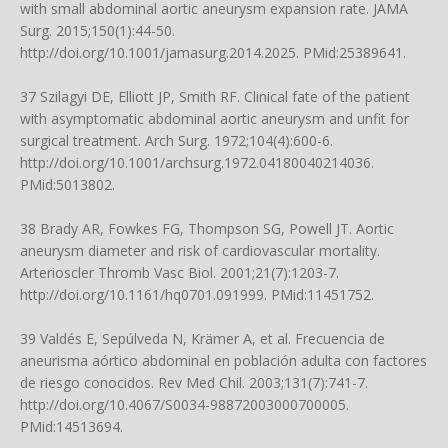
with small abdominal aortic aneurysm expansion rate. JAMA
Surg. 2015;150(1):44-50.
http://doi.org/10.1001/jamasurg.2014.2025
. PMid:25389641.
37 Szilagyi DE, Elliott JP, Smith RF. Clinical fate of the patient
with asymptomatic abdominal aortic aneurysm and unfit for
surgical treatment. Arch Surg. 1972;104(4):600-6.
http://doi.org/10.1001/archsurg.1972.04180040214036
.
PMid:5013802.
38 Brady AR, Fowkes FG, Thompson SG, Powell JT. Aortic
aneurysm diameter and risk of cardiovascular mortality.
Arterioscler Thromb Vasc Biol. 2001;21(7):1203-7.
http://doi.org/10.1161/hq0701.091999
. PMid:11451752.
39 Valdés E, Sepúlveda N, Krämer A, et al. Frecuencia de
aneurisma aórtico abdominal en población adulta con factores
de riesgo conocidos. Rev Med Chil. 2003;131(7):741-7.
http://doi.org/10.4067/S0034-98872003000700005
.
PMid:14513694.