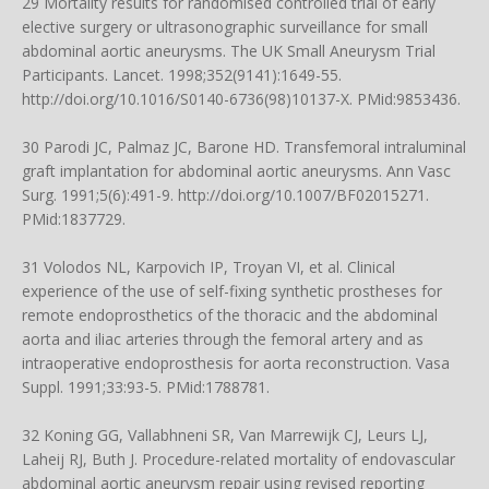
29 Mortality results for randomised controlled trial of early
elective surgery or ultrasonographic surveillance for small
abdominal aortic aneurysms. The UK Small Aneurysm Trial
Participants. Lancet. 1998;352(9141):1649-55.
http://doi.org/10.1016/S0140-6736(98)10137-X
. PMid:9853436.
30 Parodi JC, Palmaz JC, Barone HD. Transfemoral intraluminal
graft implantation for abdominal aortic aneurysms. Ann Vasc
Surg. 1991;5(6):491-9.
http://doi.org/10.1007/BF02015271
.
PMid:1837729.
31 Volodos NL, Karpovich IP, Troyan VI, et al. Clinical
experience of the use of self-fixing synthetic prostheses for
remote endoprosthetics of the thoracic and the abdominal
aorta and iliac arteries through the femoral artery and as
intraoperative endoprosthesis for aorta reconstruction. Vasa
Suppl. 1991;33:93-5. PMid:1788781.
32 Koning GG, Vallabhneni SR, Van Marrewijk CJ, Leurs LJ,
Laheij RJ, Buth J. Procedure-related mortality of endovascular
abdominal aortic aneurysm repair using revised reporting