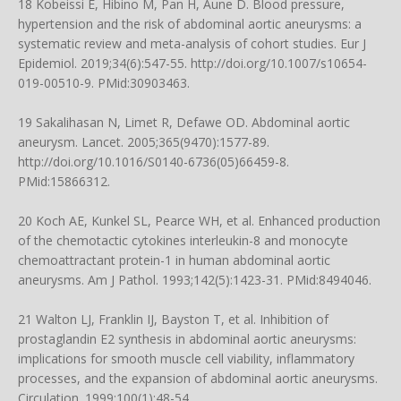
18 Kobeissi E, Hibino M, Pan H, Aune D. Blood pressure,
hypertension and the risk of abdominal aortic aneurysms: a
systematic review and meta-analysis of cohort studies. Eur J
Epidemiol. 2019;34(6):547-55.
http://doi.org/10.1007/s10654-
019-00510-9
. PMid:30903463.
19 Sakalihasan N, Limet R, Defawe OD. Abdominal aortic
aneurysm. Lancet. 2005;365(9470):1577-89.
http://doi.org/10.1016/S0140-6736(05)66459-8
.
PMid:15866312.
20 Koch AE, Kunkel SL, Pearce WH, et al. Enhanced production
of the chemotactic cytokines interleukin-8 and monocyte
chemoattractant protein-1 in human abdominal aortic
aneurysms. Am J Pathol. 1993;142(5):1423-31. PMid:8494046.
21 Walton LJ, Franklin IJ, Bayston T, et al. Inhibition of
prostaglandin E2 synthesis in abdominal aortic aneurysms:
implications for smooth muscle cell viability, inflammatory
processes, and the expansion of abdominal aortic aneurysms.
Circulation. 1999;100(1):48-54.