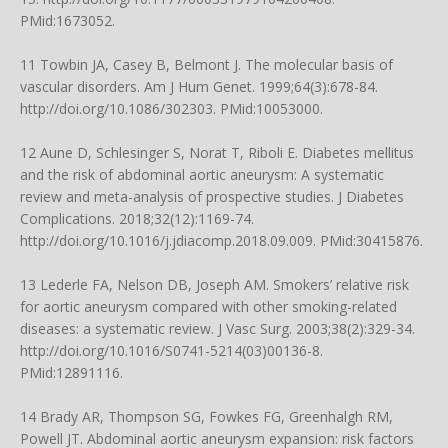
PMid:1673052.
11 Towbin JA, Casey B, Belmont J. The molecular basis of
vascular disorders. Am J Hum Genet. 1999;64(3):678-84.
http://doi.org/10.1086/302303
. PMid:10053000.
12 Aune D, Schlesinger S, Norat T, Riboli E. Diabetes mellitus
and the risk of abdominal aortic aneurysm: A systematic
review and meta-analysis of prospective studies. J Diabetes
Complications. 2018;32(12):1169-74.
http://doi.org/10.1016/j.jdiacomp.2018.09.009
. PMid:30415876.
13 Lederle FA, Nelson DB, Joseph AM. Smokers’ relative risk
for aortic aneurysm compared with other smoking-related
diseases: a systematic review. J Vasc Surg. 2003;38(2):329-34.
http://doi.org/10.1016/S0741-5214(03)00136-8
.
PMid:12891116.
14 Brady AR, Thompson SG, Fowkes FG, Greenhalgh RM,
Powell JT. Abdominal aortic aneurysm expansion: risk factors