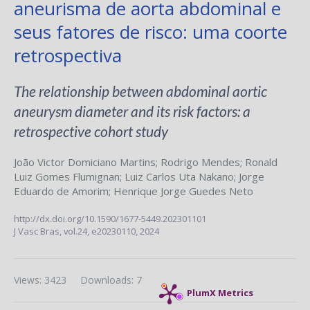
aneurisma de aorta abdominal e
seus fatores de risco: uma coorte
retrospectiva
The relationship between abdominal aortic
aneurysm diameter and its risk factors: a
retrospective cohort study
João Victor Domiciano Martins
;
Rodrigo Mendes
;
Ronald
Luiz Gomes Flumignan
;
Luiz Carlos Uta Nakano
;
Jorge
Eduardo de Amorim
;
Henrique Jorge Guedes Neto
http://dx.doi.org/10.1590/1677-5449.202301101
J Vasc Bras,
vol.24,
e20230110, 2024
Views: 3423
Downloads: 7
PlumX Metrics