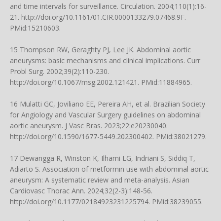
and time intervals for surveillance. Circulation. 2004;110(1):16-
21.
http://doi.org/10.1161/01.CIR.0000133279.07468.9F
.
PMid:15210603.
15 Thompson RW, Geraghty PJ, Lee JK. Abdominal aortic
aneurysms: basic mechanisms and clinical implications. Curr
Probl Surg. 2002;39(2):110-230.
http://doi.org/10.1067/msg.2002.121421
. PMid:11884965.
16 Mulatti GC, Joviliano EE, Pereira AH, et al. Brazilian Society
for Angiology and Vascular Surgery guidelines on abdominal
aortic aneurysm. J Vasc Bras. 2023;22:e20230040.
http://doi.org/10.1590/1677-5449.202300402
. PMid:38021279.
17 Dewangga R, Winston K, Ilhami LG, Indriani S, Siddiq T,
Adiarto S. Association of metformin use with abdominal aortic
aneurysm: A systematic review and meta-analysis. Asian
Cardiovasc Thorac Ann. 2024;32(2-3):148-56.
http://doi.org/10.1177/02184923231225794
. PMid:38239055.