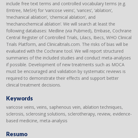
include free text terms and controlled vocabulary terms (e.g.
Emtree, MeSH) for ‘varicose veins’, ‘varices’, ‘ablation’,
‘mechanical ablation’, ‘chemical ablation’, and
‘mechanochemical ablation’. We will search at least the
following databases: Medline (via Pubmed), Embase, Cochrane
Central Register of Controlled Trials, Lilacs, Ibecs, WHO Clinical
Trials Platform, and Clinicaltrials.com. The risks of bias will be
evaluated with the Cochrane tool. We will report structured
summaries of the included studies and conduct meta-analyses
if possible. Development of new treatments such as MOCA
must be encouraged and validation by systematic reviews is
required to demonstrate their effects and support better
clinical treatment decisions.
Keywords
varicose veins, veins, saphenous vein, ablation techniques,
sclerosis, sclerosing solutions, sclerotherapy, review, evidence-
based medicine, meta-analysis
Resumo