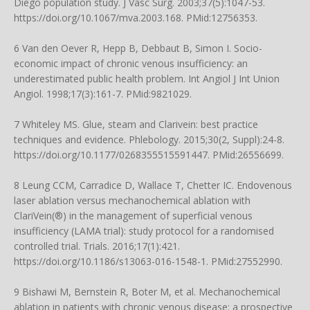
Diego population study. J Vasc Surg. 2003;37(5):1047-53.
https://doi.org/10.1067/mva.2003.168
. PMid:12756353.
6 Van den Oever R, Hepp B, Debbaut B, Simon I. Socio-
economic impact of chronic venous insufficiency: an
underestimated public health problem. Int Angiol J Int Union
Angiol. 1998;17(3):161-7. PMid:9821029.
7 Whiteley MS. Glue, steam and Clarivein: best practice
techniques and evidence. Phlebology. 2015;30(2, Suppl):24-8.
https://doi.org/10.1177/0268355515591447
. PMid:26556699.
8 Leung CCM, Carradice D, Wallace T, Chetter IC. Endovenous
laser ablation versus mechanochemical ablation with
ClariVein(®) in the management of superficial venous
insufficiency (LAMA trial): study protocol for a randomised
controlled trial. Trials. 2016;17(1):421.
https://doi.org/10.1186/s13063-016-1548-1
. PMid:27552990.
9 Bishawi M, Bernstein R, Boter M, et al. Mechanochemical
ablation in patients with chronic venous disease: a prospective