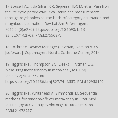
17 Sousa FAEF, da Silva TCR, Siqueira HBOM, et al. Pain from
the life cycle perspective: evaluation and measurement
through psychophysical methods of category estimation and
magnitude estimation. Rev Lat Am Enfermagem.
2016;24(0):e2769.
https://doi.org/10.1590/1518-
8345t.0714.2769
. PMid:27556875.
18 Cochrane. Review Manager (Revman). Version 5.3.5
[software]. Copenhagen: Nordic Cochrane Centre; 2014.
19 Higgins JPT, Thompson SG, Deeks JJ, Altman DG.
Measuring inconsistency in meta-analyses. BMJ.
2003;327(7414):557-60.
https://doi.org/10.1136/bmj.327.7414.557
. PMid:12958120.
20 Higgins JPT, Whitehead A, Simmonds M. Sequential
methods for random-effects meta-analysis. Stat Med.
2011;30(9):903-21.
https://doi.org/10.1002/sim.4088
.
PMid:21472757.