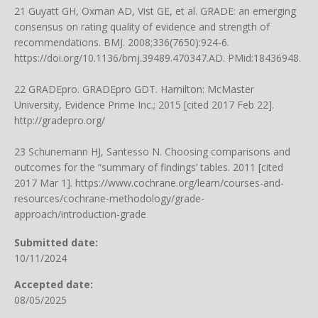
21 Guyatt GH, Oxman AD, Vist GE, et al. GRADE: an emerging
consensus on rating quality of evidence and strength of
recommendations. BMJ. 2008;336(7650):924-6.
https://doi.org/10.1136/bmj.39489.470347.AD
. PMid:18436948.
22 GRADEpro. GRADEpro GDT. Hamilton: McMaster
University, Evidence Prime Inc.; 2015 [cited 2017 Feb 22].
http://gradepro.org/
23 Schunemann HJ, Santesso N. Choosing comparisons and
outcomes for the “summary of findings’ tables. 2011 [cited
2017 Mar 1].
https://www.cochrane.org/learn/courses-and-
resources/cochrane-methodology/grade-
approach/introduction-grade
Submitted date:
10/11/2024
Accepted date:
08/05/2025