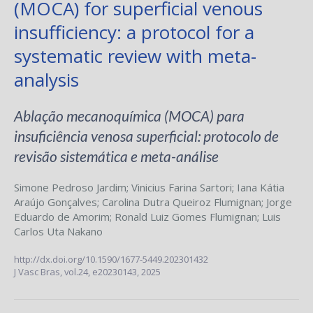
(MOCA) for superficial venous
insufficiency: a protocol for a
systematic review with meta-
analysis
Ablação mecanoquímica (MOCA) para
insuficiência venosa superficial: protocolo de
revisão sistemática e meta-análise
Simone Pedroso Jardim
;
Vinicius Farina Sartori
;
Iana Kátia
Araújo Gonçalves
;
Carolina Dutra Queiroz Flumignan
;
Jorge
Eduardo de Amorim
;
Ronald Luiz Gomes Flumignan
;
Luis
Carlos Uta Nakano
http://dx.doi.org/10.1590/1677-5449.202301432
J Vasc Bras,
vol.24,
e20230143, 2025