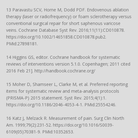
13 Paravastu SCV, Horne M, Dodd PDF. Endovenous ablation
therapy (laser or radiofrequency) or foam sclerotherapy versus
conventional surgical repair for short saphenous varicose
veins. Cochrane Database Syst Rev. 2016;11(11):CD010878.
https://doi.org/10.1002/14651858.CD010878.pub2
.
PMid:27898181.
14 Higgins GS, editor. Cochrane handbook for systematic
reviews of interventions version 5.1.0. Copenhagen; 2011 cited
2016 Feb 21].
http://handbook.cochrane.org/
15 Moher D, Shamseer L, Clarke M, et al. Preferred reporting
items for systematic review and meta-analysis protocols
(PRISMA-P) 2015 statement. Syst Rev. 2015;4(1):1.
https://doi.org/10.1186/2046-4053-4-1
. PMid:25554246.
16 Katz J, Melzack R. Measurement of pain. Surg Clin North
Am. 1999;79(2):231-52.
https://doi.org/10.1016/S0039-
6109(05)70381-9
. PMid:10352653.