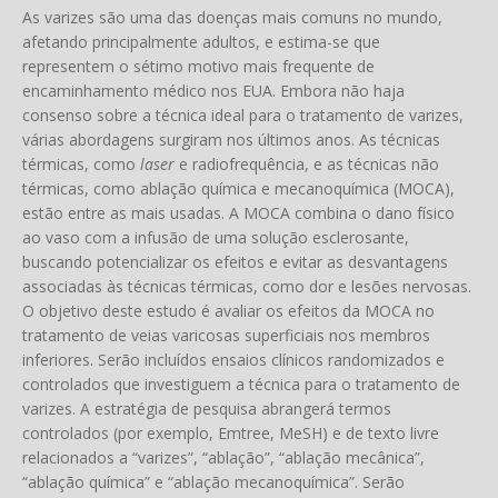
As varizes são uma das doenças mais comuns no mundo,
afetando principalmente adultos, e estima-se que
representem o sétimo motivo mais frequente de
encaminhamento médico nos EUA. Embora não haja
consenso sobre a técnica ideal para o tratamento de varizes,
várias abordagens surgiram nos últimos anos. As técnicas
térmicas, como
laser
e radiofrequência, e as técnicas não
térmicas, como ablação química e mecanoquímica (MOCA),
estão entre as mais usadas. A MOCA combina o dano físico
ao vaso com a infusão de uma solução esclerosante,
buscando potencializar os efeitos e evitar as desvantagens
associadas às técnicas térmicas, como dor e lesões nervosas.
O objetivo deste estudo é avaliar os efeitos da MOCA no
tratamento de veias varicosas superficiais nos membros
inferiores. Serão incluídos ensaios clínicos randomizados e
controlados que investiguem a técnica para o tratamento de
varizes. A estratégia de pesquisa abrangerá termos
controlados (por exemplo, Emtree, MeSH) e de texto livre
relacionados a “varizes”, “ablação”, “ablação mecânica”,
“ablação química” e “ablação mecanoquímica”. Serão