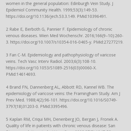
women in the general population: Edinburgh Vein Study. J
Epidemiol Community Health. 1999;53(3):149-53.
https://doi.org/10.1136/jech.53.3.149
. PMid:10396491.
2 Rabe E, Berboth G, Pannier F. Epidemiology of chronic
venous diseases. Wien Med Wochenschr. 2016;166(9–10):260-
3.
https://doi.org/10.1007/s10354-016-0465-y
. PMid:27277219.
3 Fan C-M. Epidemiology and pathophysiology of varicose
veins. Tech Vasc Interv Radiol. 2003;6(3):108-10.
https://doi.org/10.1053/S1089-2516(03)00060-X
.
PMid:14614693.
4 Brand FN, Dannenberg AL, Abbott RD, Kannel WB. The
epidemiology of varicose veins: the Framingham Study. Am J
Prev Med. 1988;4(2):96-101.
https://doi.org/10.1016/S0749-
3797(18)31203-0
. PMid:3395496.
5 Kaplan RM, Criqui MH, Denenberg JO, Bergan J, Fronek A.
Quality of life in patients with chronic venous disease: San