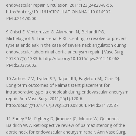
endovascular repair. Circulation. 2011;123(24):2848-55.
http://doi.org/10.1161/CIRCULATIONAHA.110.014902
.
PMid:21478500.
9 Chisci E, Ventoruzzo G, Alamanni N, Bellandi PG,
Michelagnoli S. Transrenal E-XL stenting to resolve or prevent
type Ia endoleak in the case of severe neck angulation during
endovascular abdominal aortic aneurysm repair. J Vasc Surg.
2013;57(5):1383-6.
http://doi.org/10.1016/j.jvs.2012.10.068
.
PMid:23375602.
10 Arthurs ZM, Lyden SP, Rajani RR, Eagleton MJ, Clair DJ.
Long-term outcomes of Palmaz stent placement for
intraoperative type Ia endoleak during endovascular aneurysm
repair. Ann Vasc Surg. 2011;25(1):120-6.
http://doi.org/10.1016/j.avsg.2010.08.004
. PMid:21172587.
11 Farley SM, Rigberg D, Jimenez JC, Moore W, Quinones-
Baldrich W. A Retrospective review of palmaz stenting of the
aortic neck for endovascular aneurysm repair. Ann Vasc Surg.