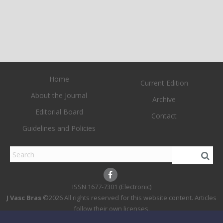
Home
Current Edition
About the Journal
Archive
Editorial Board
Contact
Guidelines and Policies
1677-7301 (Electronic)
J Vasc Bras
©2026 All rights reserved for this website content. Articles
follow their own licenses.