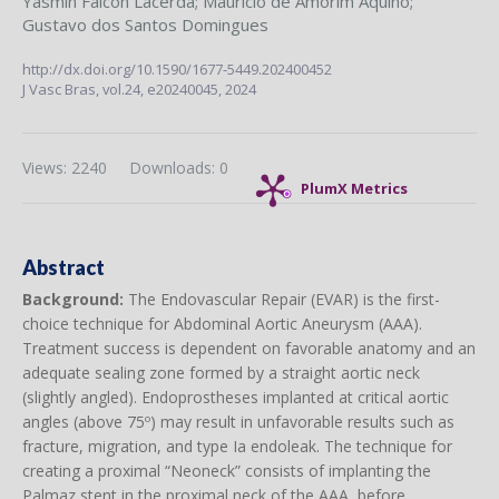
Yasmin Falcon Lacerda
;
Mauricio de Amorim Aquino
;
Gustavo dos Santos Domingues
http://dx.doi.org/10.1590/1677-5449.202400452
J Vasc Bras,
vol.24,
e20240045, 2024
Views: 2240
Downloads: 0
PlumX Metrics
Abstract
Background:
The Endovascular Repair (EVAR) is the first-
choice technique for Abdominal Aortic Aneurysm (AAA).
Treatment success is dependent on favorable anatomy and an
adequate sealing zone formed by a straight aortic neck
(slightly angled). Endoprostheses implanted at critical aortic
angles (above 75º) may result in unfavorable results such as
fracture, migration, and type Ia endoleak. The technique for
creating a proximal “Neoneck” consists of implanting the
Palmaz stent in the proximal neck of the AAA, before