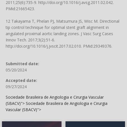
2011;25(6):735-9.
http://doi.org/10.1016/j.avsg.2011.02.042
.
PMid:21665423.
12 Takayama T, Phelan PJ, Matsumura JS, Wisc M. Directional
tip control technique for optimal stent graft alignment in
angulated proximal aortic landing zones. J Vasc Surg Cases
Innov Tech. 2017;3(2):51-6.
http://doi.org/10.1016/j.jvscit.2017.02.010
. PMid:29349376.
Submitted date:
05/20/2024
Accepted date:
09/27/2024
Sociedade Brasileira de Angiologia e Cirurgia Vascular
(SBACV)">
Sociedade Brasileira de Angiologia e Cirurgia
Vascular (SBACV)">