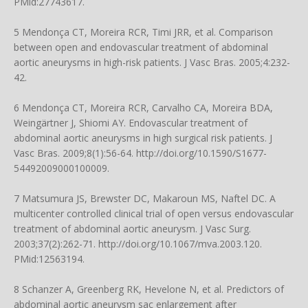
PMid:27743617.
5 Mendonça CT, Moreira RCR, Timi JRR, et al. Comparison
between open and endovascular treatment of abdominal
aortic aneurysms in high-risk patients. J Vasc Bras. 2005;4:232-
42.
6 Mendonça CT, Moreira RCR, Carvalho CA, Moreira BDA,
Weingärtner J, Shiomi AY. Endovascular treatment of
abdominal aortic aneurysms in high surgical risk patients. J
Vasc Bras. 2009;8(1):56-64.
http://doi.org/10.1590/S1677-
54492009000100009
.
7 Matsumura JS, Brewster DC, Makaroun MS, Naftel DC. A
multicenter controlled clinical trial of open versus endovascular
treatment of abdominal aortic aneurysm. J Vasc Surg.
2003;37(2):262-71.
http://doi.org/10.1067/mva.2003.120
.
PMid:12563194.
8 Schanzer A, Greenberg RK, Hevelone N, et al. Predictors of
abdominal aortic aneurysm sac enlargement after