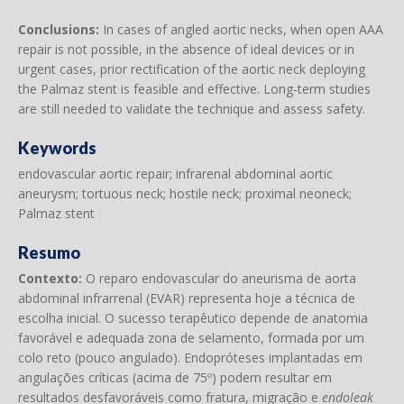
Conclusions:
In cases of angled aortic necks, when open AAA
repair is not possible, in the absence of ideal devices or in
urgent cases, prior rectification of the aortic neck deploying
the Palmaz stent is feasible and effective. Long-term studies
are still needed to validate the technique and assess safety.
Keywords
endovascular aortic repair; infrarenal abdominal aortic
aneurysm; tortuous neck; hostile neck; proximal neoneck;
Palmaz stent
Resumo
Contexto:
O reparo endovascular do aneurisma de aorta
abdominal infrarrenal (EVAR) representa hoje a técnica de
escolha inicial. O sucesso terapêutico depende de anatomia
favorável e adequada zona de selamento, formada por um
colo reto (pouco angulado). Endopróteses implantadas em
angulações críticas (acima de 75º) podem resultar em
resultados desfavoráveis como fratura, migração e
endoleak