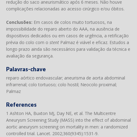
redução do saco aneurismático após 6 meses. Não houve
complicações relacionadas ao acesso cirúrgico e/ou óbitos.
Conclusões:
Em casos de colos muito tortuosos, na
impossibilidade do reparo aberto do AAA, na ausência de
dispositivos dedicados ou em casos de urgência, a retificação
prévia do colo com o
stent
Palmaz é viável e eficaz. Estudos a
longo prazo ainda são necessários para validação da técnica e
avaliação da segurança.
Palavras-chave
reparo aórtico endovascular; aneurisma de aorta abdominal
infrarrenal; colo tortuoso; colo hostil; Neocolo proximal;
Palmaz
References
1 Ashton HA, Buxton MJ, Day NE, et al. The Multicentre
Aneurysm Screening Study (MASS) into the effect of abdominal
aortic aneurysm screening on mortality in men: a randomized
controlled trial. Lancet. 2002;360(9345):1531-9.