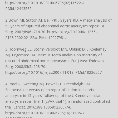
http://doi.org/10.1016/S0140-6736(02)11522-4
.
PMid:12443589.
2 Bown MJ, Sutton AJ, Bell PRF, Sayers RD. A meta-analysis of
50 years of ruptured abdominal aortic aneurysm repair. Br J
Surg. 2002;89(6):714-30.
http://doi.org/10.1046/j.1365-
2168.2002.02122.x
. PMid:12027981.
3 Hoornweg LL, Storm-Versloot MN, Ubbink DT, Koelemay
MJ, Legemate DA, Balm R. Meta analysis on mortality of
ruptured abdominal aortic aneurysms. Eur J Vasc Endovasc
Surg. 2008;35(5):558-70.
http://doi.org/10.1016/j.ejvs.2007.11.019
. PMid:18226567.
4 Patel R, Sweeting MJ, Powell JT, Greenhalgh RM.
Endovascular versus open repair of abdominal aortic
aneurysm in 15-years’ follow-up of the UK endovascular
aneurysm repair trial 1 (EVAR trial 1): a randomized controlled
trial. Lancet. 2016;388(10058):2366-74.
http://doi.org/10.1016/S0140-6736(16)31135-7
.