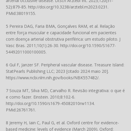
arterial occlusive disease. Dtsch Arztebl Int. 2023;120(51-
52):879-85.
http://doi.org/10.3238/arztebl.m2023.0231
.
PMid:38019155.
5 Pereira DAG, Faria BMA, Gonçalves RAM, et al. Relação
entre força muscular e capacidade funcional em pacientes
com doença arterial obstrutiva periférica: um estudo piloto. J
Vasc Bras. 2011;10(1):26-30.
http://doi.org/10.1590/S1677-
54492011000100005
.
6 Gul F, Janzer SF. Peripheral vascular disease. Treasure Island:
StatPearls Publishing LLC; 2023 [citado 2024 maio 20].
https://www.ncbi.nlm.nih.gov/books/NBK557482/
.
7 Souza MT, Silva MD, Carvalho R. Revisão integrativa: o que é
e como fazer. Einstein. 2010;8:102-6.
http://doi.org/10.1590/s1679-45082010rw1134
.
PMid:26761761.
8 Jeremy H, Iain C, Paul G, et al. Oxford centre for evidence-
based medicine: levels of evidence (March 2009). Oxford: