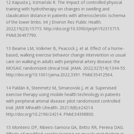
12 Kapusta J, Irzmański R. The Impact of controlled physical
training with hydrotherapy on changes in swelling and
claudication distance in patients with atherosclerotic ischemia
of the lower limbs. Int J Environ Res Public Health.
2022;19(23):15715.
http://doi.org/10.3390/ijerph192315715
.
PMid:36497790.
13 Bearne LM, Volkmer B, Peacock J, et al. Effect of a home-
based, walking exercise behavior change intervention vs usual
care on walking in adults with peripheral artery disease: the
MOSAIC randomized clinical trial. JAMA. 2022;327(14):1344-55.
http://doi.org/10.1001/jama.2022.3391
. PMid:35412564.
14 Paldán K, Steinmetz M, Simanovski J, et al. Supervised
exercise therapy using mobile health technology in patients
with peripheral arterial disease: pilot randomized controlled
trial. JMIR Mhealth Uhealth. 2021;9(8):e24214.
http://doi.org/10.2196/24214
. PMid:34398800.
15 Monteiro DP, Ribeiro-Samora GA, Britto RR, Pereira DAG.
Effects of modified aerobic training on muscle metabolism in