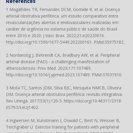
References
1 Magalhães TR, Fernandes DCM, Gomide R, et al. Doença
arterial obstrutiva periférica: um estudo comparativo entre
revascularizações abertas e endovasculares realizadas em
caráter de urgência no sistema público de saúde do Brasil
entre 2010 e 2020. J Vasc Bras. 2022;21:e20220016.
http://doi.org/10.1590/1677-5449.202200161
. PMid:35975182.
2 Nordanstig J, Behrendt CA, Bradbury AW, et al. Peripheral
arterial disease (PAD) - a challenging manifestation of
atherosclerosis. Prev Med. 2023;171:107489.
http://doi.org/10.1016/j.ypmed.2023.107489
. PMid:37031910.
3 Mota TC, Santos JDM, Silva BJC, Mesquita NMCB, Oliveira
DM. Doença arterial obstrutiva periférica: revisão integrativa.
Rev Uningá. 2017;53(1):120-5.
https://doi.org/10.46311/2318-
0579.53.eUJ1402
.
4 Ingwersen M, Kunstmann I, Oswald C, Best N, Weisser B,
Teichgräber U. Exercise training for patients with peripheral