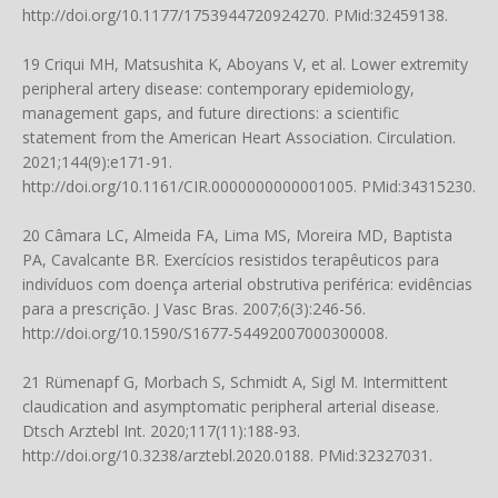
http://doi.org/10.1177/1753944720924270
. PMid:32459138.
19 Criqui MH, Matsushita K, Aboyans V, et al. Lower extremity
peripheral artery disease: contemporary epidemiology,
management gaps, and future directions: a scientific
statement from the American Heart Association. Circulation.
2021;144(9):e171-91.
http://doi.org/10.1161/CIR.0000000000001005
. PMid:34315230.
20 Câmara LC, Almeida FA, Lima MS, Moreira MD, Baptista
PA, Cavalcante BR. Exercícios resistidos terapêuticos para
indivíduos com doença arterial obstrutiva periférica: evidências
para a prescrição. J Vasc Bras. 2007;6(3):246-56.
http://doi.org/10.1590/S1677-54492007000300008
.
21 Rümenapf G, Morbach S, Schmidt A, Sigl M. Intermittent
claudication and asymptomatic peripheral arterial disease.
Dtsch Arztebl Int. 2020;117(11):188-93.
http://doi.org/10.3238/arztebl.2020.0188
. PMid:32327031.