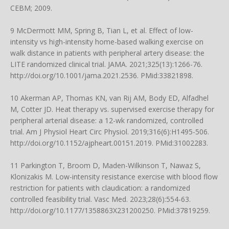
CEBM; 2009.
9 McDermott MM, Spring B, Tian L, et al. Effect of low-
intensity vs high-intensity home-based walking exercise on
walk distance in patients with peripheral artery disease: the
LITE randomized clinical trial. JAMA. 2021;325(13):1266-76.
http://doi.org/10.1001/jama.2021.2536
. PMid:33821898.
10 Akerman AP, Thomas KN, van Rij AM, Body ED, Alfadhel
M, Cotter JD. Heat therapy vs. supervised exercise therapy for
peripheral arterial disease: a 12-wk randomized, controlled
trial. Am J Physiol Heart Circ Physiol. 2019;316(6):H1495-506.
http://doi.org/10.1152/ajpheart.00151.2019
. PMid:31002283.
11 Parkington T, Broom D, Maden-Wilkinson T, Nawaz S,
Klonizakis M. Low-intensity resistance exercise with blood flow
restriction for patients with claudication: a randomized
controlled feasibility trial. Vasc Med. 2023;28(6):554-63.
http://doi.org/10.1177/1358863X231200250
. PMid:37819259.