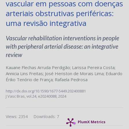
vascular em pessoas com doenças
arteriais obstrutivas periféricas:
uma revisão integrativa
Vascular rehabilitation interventions in people
with peripheral arterial disease: an integrative
review
Kauane Flechas Arruda Perdigão
;
Larissa Pereira Costa
;
Annicia Lins Freitas
;
José Heriston de Morais Lima
;
Eduardo
Ériko Tenório de França
;
Rafaela Pedrosa
http://dx.doi.org/10.1590/1677-5449.202400881
J Vasc Bras,
vol.24,
e20240088, 2024
Views: 2354
Downloads: 7
PlumX Metrics