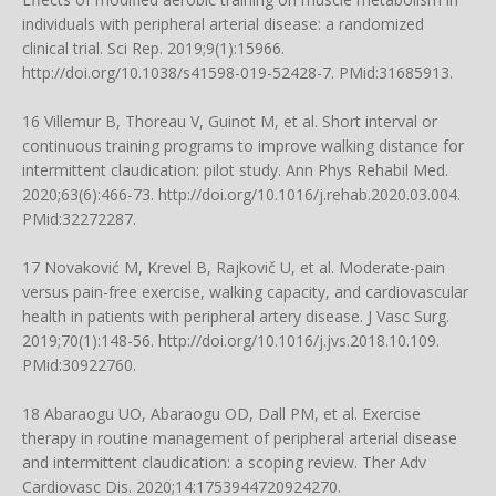
individuals with peripheral arterial disease: a randomized
clinical trial. Sci Rep. 2019;9(1):15966.
http://doi.org/10.1038/s41598-019-52428-7
. PMid:31685913.
16 Villemur B, Thoreau V, Guinot M, et al. Short interval or
continuous training programs to improve walking distance for
intermittent claudication: pilot study. Ann Phys Rehabil Med.
2020;63(6):466-73.
http://doi.org/10.1016/j.rehab.2020.03.004
.
PMid:32272287.
17 Novaković M, Krevel B, Rajkovič U, et al. Moderate-pain
versus pain-free exercise, walking capacity, and cardiovascular
health in patients with peripheral artery disease. J Vasc Surg.
2019;70(1):148-56.
http://doi.org/10.1016/j.jvs.2018.10.109
.
PMid:30922760.
18 Abaraogu UO, Abaraogu OD, Dall PM, et al. Exercise
therapy in routine management of peripheral arterial disease
and intermittent claudication: a scoping review. Ther Adv
Cardiovasc Dis. 2020;14:1753944720924270.