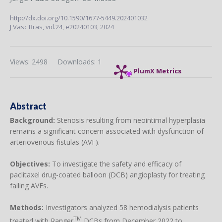
http://dx.doi.org/10.1590/1677-5449.202401032
J Vasc Bras,
vol.24,
e20240103, 2024
Views: 2498
Downloads: 1
PlumX Metrics
Abstract
Background:
Stenosis resulting from neointimal hyperplasia
remains a significant concern associated with dysfunction of
arteriovenous fistulas (AVF).
Objectives:
To investigate the safety and efficacy of
paclitaxel drug-coated balloon (DCB) angioplasty for treating
failing AVFs.
Methods:
Investigators analyzed 58 hemodialysis patients
TM
treated with Ranger
DCBs from December 2022 to