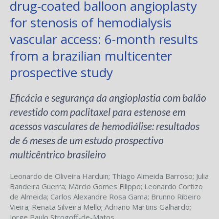
drug-coated balloon angioplasty
for stenosis of hemodialysis
vascular access: 6-month results
from a brazilian multicenter
prospective study
Eficácia e segurança da angioplastia com balão
revestido com paclitaxel para estenose em
acessos vasculares de hemodiálise: resultados
de 6 meses de um estudo prospectivo
multicêntrico brasileiro
Leonardo de Oliveira Harduin
;
Thiago Almeida Barroso
;
Julia
Bandeira Guerra
;
Márcio Gomes Filippo
;
Leonardo Cortizo
de Almeida
;
Carlos Alexandre Rosa Gama
;
Brunno Ribeiro
Vieira
;
Renata Silveira Mello
;
Adriano Martins Galhardo
;
Jorge Paulo Strogoff-de-Matos