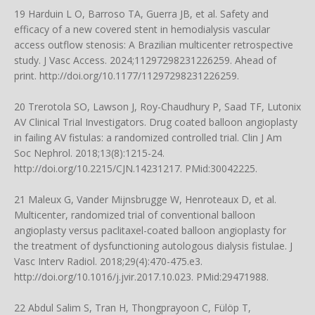
19 Harduin L O, Barroso TA, Guerra JB, et al. Safety and
efficacy of a new covered stent in hemodialysis vascular
access outflow stenosis: A Brazilian multicenter retrospective
study. J Vasc Access. 2024;11297298231226259. Ahead of
print.
http://doi.org/10.1177/11297298231226259
.
20 Trerotola SO, Lawson J, Roy-Chaudhury P, Saad TF, Lutonix
AV Clinical Trial Investigators. Drug coated balloon angioplasty
in failing AV fistulas: a randomized controlled trial. Clin J Am
Soc Nephrol. 2018;13(8):1215-24.
http://doi.org/10.2215/CJN.14231217
. PMid:30042225.
21 Maleux G, Vander Mijnsbrugge W, Henroteaux D, et al.
Multicenter, randomized trial of conventional balloon
angioplasty versus paclitaxel-coated balloon angioplasty for
the treatment of dysfunctioning autologous dialysis fistulae. J
Vasc Interv Radiol. 2018;29(4):470-475.e3.
http://doi.org/10.1016/j.jvir.2017.10.023
. PMid:29471988.
22 Abdul Salim S, Tran H, Thongprayoon C, Fülöp T,