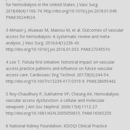
for hemodialysis in the United States. J Vasc Surg.
2018;68(4):1166-74.
http://doi.org/10.1016/j.jvs.2018.01.049
.
PMid:30244924.
3 Almasri J, Alsawas M, Mainou M, et al. Outcomes of vascular
access for hemodialysis: A systematic review and meta-
analysis. J Vasc Surg. 2016;64(1):236-43.
http://doi.org/10.1016/j.jvs.2016.01.053
. PMid:27345510.
4 Lee T. Fistula first initiative: historical impact on vascular
access practice patterns and influence on future vascular
access care. Cardiovasc Eng Technol. 2017;8(3):244-54.
http://doi.org/10.1007/s13239-017-0319-9
. PMid:28695442.
5 Roy-Chaudhury P, Sukhatme VP, Cheung AK. Hemodialysis
vascular access dysfunction: a cellular and molecular
viewpoint. J Am Soc Nephrol. 2006;17(4):1112-27.
http://doi.org/10.1681/ASN.2005050615
. PMid:16565259.
6 National Kidney Foundation. KDOQI Clinical Practice