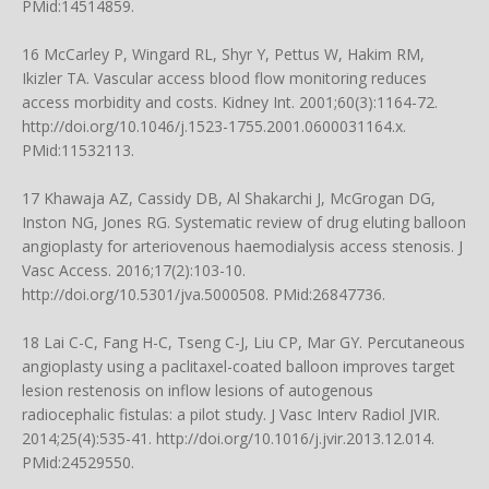
PMid:14514859.
16 McCarley P, Wingard RL, Shyr Y, Pettus W, Hakim RM,
Ikizler TA. Vascular access blood flow monitoring reduces
access morbidity and costs. Kidney Int. 2001;60(3):1164-72.
http://doi.org/10.1046/j.1523-1755.2001.0600031164.x
.
PMid:11532113.
17 Khawaja AZ, Cassidy DB, Al Shakarchi J, McGrogan DG,
Inston NG, Jones RG. Systematic review of drug eluting balloon
angioplasty for arteriovenous haemodialysis access stenosis. J
Vasc Access. 2016;17(2):103-10.
http://doi.org/10.5301/jva.5000508
. PMid:26847736.
18 Lai C-C, Fang H-C, Tseng C-J, Liu CP, Mar GY. Percutaneous
angioplasty using a paclitaxel-coated balloon improves target
lesion restenosis on inflow lesions of autogenous
radiocephalic fistulas: a pilot study. J Vasc Interv Radiol JVIR.
2014;25(4):535-41.
http://doi.org/10.1016/j.jvir.2013.12.014
.
PMid:24529550.