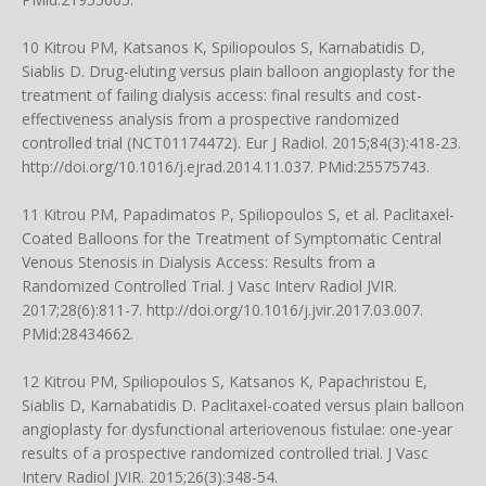
10 Kitrou PM, Katsanos K, Spiliopoulos S, Karnabatidis D,
Siablis D. Drug-eluting versus plain balloon angioplasty for the
treatment of failing dialysis access: final results and cost-
effectiveness analysis from a prospective randomized
controlled trial (NCT01174472). Eur J Radiol. 2015;84(3):418-23.
http://doi.org/10.1016/j.ejrad.2014.11.037
. PMid:25575743.
11 Kitrou PM, Papadimatos P, Spiliopoulos S, et al. Paclitaxel-
Coated Balloons for the Treatment of Symptomatic Central
Venous Stenosis in Dialysis Access: Results from a
Randomized Controlled Trial. J Vasc Interv Radiol JVIR.
2017;28(6):811-7.
http://doi.org/10.1016/j.jvir.2017.03.007
.
PMid:28434662.
12 Kitrou PM, Spiliopoulos S, Katsanos K, Papachristou E,
Siablis D, Karnabatidis D. Paclitaxel-coated versus plain balloon
angioplasty for dysfunctional arteriovenous fistulae: one-year
results of a prospective randomized controlled trial. J Vasc
Interv Radiol JVIR. 2015;26(3):348-54.