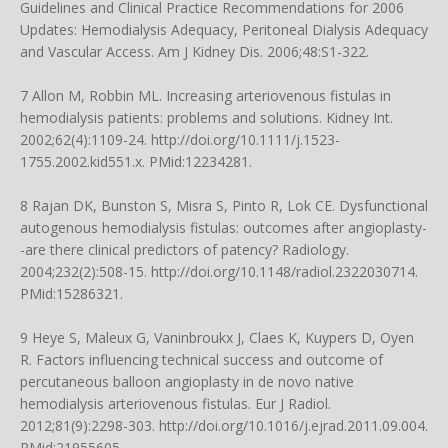
Guidelines and Clinical Practice Recommendations for 2006
Updates: Hemodialysis Adequacy, Peritoneal Dialysis Adequacy
and Vascular Access. Am J Kidney Dis. 2006;48:S1-322.
7 Allon M, Robbin ML. Increasing arteriovenous fistulas in
hemodialysis patients: problems and solutions. Kidney Int.
2002;62(4):1109-24.
http://doi.org/10.1111/j.1523-
1755.2002.kid551.x
. PMid:12234281.
8 Rajan DK, Bunston S, Misra S, Pinto R, Lok CE. Dysfunctional
autogenous hemodialysis fistulas: outcomes after angioplasty-
-are there clinical predictors of patency? Radiology.
2004;232(2):508-15.
http://doi.org/10.1148/radiol.2322030714
.
PMid:15286321.
9 Heye S, Maleux G, Vaninbroukx J, Claes K, Kuypers D, Oyen
R. Factors influencing technical success and outcome of
percutaneous balloon angioplasty in de novo native
hemodialysis arteriovenous fistulas. Eur J Radiol.
2012;81(9):2298-303.
http://doi.org/10.1016/j.ejrad.2011.09.004
.
PMid:21955605.