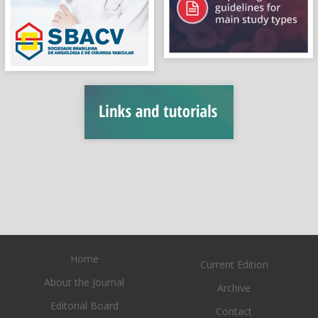
Home
Current Edition
About the Journal
Archive
Editorial Board
Contact