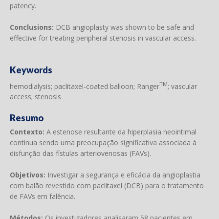
patency.
Conclusions:
DCB angioplasty was shown to be safe and
effective for treating peripheral stenosis in vascular access.
Keywords
TM
hemodialysis; paclitaxel-coated balloon; Ranger
; vascular
access; stenosis
Resumo
Contexto:
A estenose resultante da hiperplasia neointimal
continua sendo uma preocupação significativa associada à
disfunção das fístulas arteriovenosas (FAVs).
Objetivos:
Investigar a segurança e eficácia da angioplastia
com balão revestido com paclitaxel (DCB) para o tratamento
de FAVs em falência.
Métodos:
Os investigadores analisaram 58 pacientes em