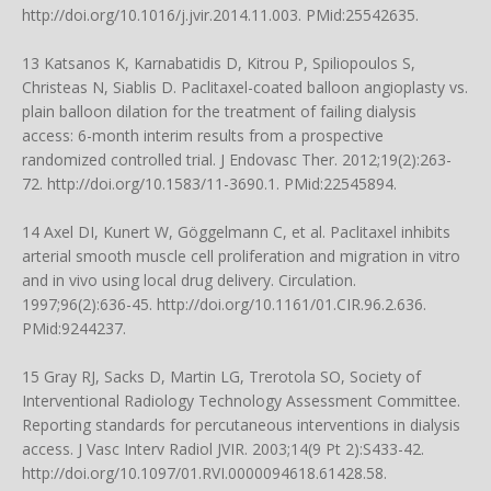
http://doi.org/10.1016/j.jvir.2014.11.003
. PMid:25542635.
13 Katsanos K, Karnabatidis D, Kitrou P, Spiliopoulos S,
Christeas N, Siablis D. Paclitaxel-coated balloon angioplasty vs.
plain balloon dilation for the treatment of failing dialysis
access: 6-month interim results from a prospective
randomized controlled trial. J Endovasc Ther. 2012;19(2):263-
72.
http://doi.org/10.1583/11-3690.1
. PMid:22545894.
14 Axel DI, Kunert W, Göggelmann C, et al. Paclitaxel inhibits
arterial smooth muscle cell proliferation and migration in vitro
and in vivo using local drug delivery. Circulation.
1997;96(2):636-45.
http://doi.org/10.1161/01.CIR.96.2.636
.
PMid:9244237.
15 Gray RJ, Sacks D, Martin LG, Trerotola SO, Society of
Interventional Radiology Technology Assessment Committee.
Reporting standards for percutaneous interventions in dialysis
access. J Vasc Interv Radiol JVIR. 2003;14(9 Pt 2):S433-42.
http://doi.org/10.1097/01.RVI.0000094618.61428.58
.