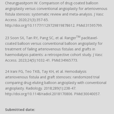
Cheungpasitporn W. Comparison of drug-coated balloon
angioplasty versus conventional angioplasty for arteriovenous
fistula stenosis: systematic review and meta-analysis. J Vasc
Access. 2020;21(3):357-65.
http://doi.org/10.1177/1129729819878612
. PMid:31595799.
TM
23 Soon SX, Tan RY, Pang SC, et al. Ranger
paclitaxel-
coated balloon versus conventional balloon angioplasty for
treatment of failing arteriovenous fistulas and grafts in
haemodialysis patients: a retrospective cohort study. J Vasc
Access. 2023;24(5):1032-41. PMid:34965773.
24 Irani FG, Teo TKB, Tay KH, et al. Hemodialysis
arteriovenous fistula and graft stenoses: randomized trial
comparing drug-eluting balloon angioplasty with conventional
angioplasty. Radiology. 2018;289(1):238-47.
http://doi.org/10.1148/radiol.2018170806
. PMid:30040057.
Submitted date: