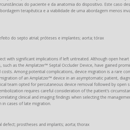
cunstâncias do paciente e da anatomia do dispositivo. Este caso de
 abordagem terapêutica e a viabilidade de uma abordagem menos inv
feito do septo atrial; próteses e implantes; aorta; tórax
ct with significant implications if left untreated. Although open heart 
es, such as the Amplatzer™ Septal Occluder Device, have gained prom
 costs. Among potential complications, device migration is a rare com
f migration of an Amplatzer™ device in an asymptomatic patient, dia
medical team opted for percutaneous device removal followed by open s
bolization requires careful consideration of the patient’s circumsta
orrelating clinical and imaging findings when selecting the managem
h in cases of late migration.
tal defect; prostheses and implants; aorta; thorax