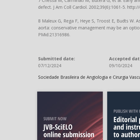
7 Chessa M, Carminati M, Butera G, et al. Early an
defect. J Am Coll Cardiol. 2002;39(6):1061-5.
http:/
8 Maleux G, Rega F, Heye S, Troost E, Budts W. A
aorta: conservative management may be an option.
PMid:21316986.
Submitted date:
Accepted dat
07/12/2024
09/10/2024
Sociedade Brasileira de Angiologia e Cirurgia Vas