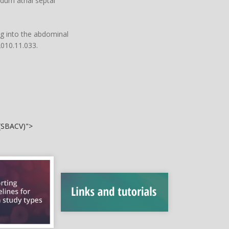
dum atrial septal
g into the abdominal
.2010.11.033
.
 (SBACV)">