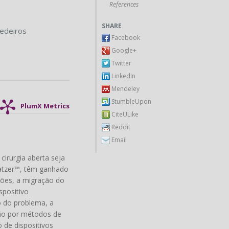
References
SHARE
edeiros
Facebook
Google+
Twitter
LinkedIn
Mendeley
StumbleUpon
PlumX Metrics
CiteULike
Reddit
Email
cirurgia aberta seja
latzer™, têm ganhado
ções, a migração do
spositivo
o do problema, a
ção por métodos de
de dispositivos