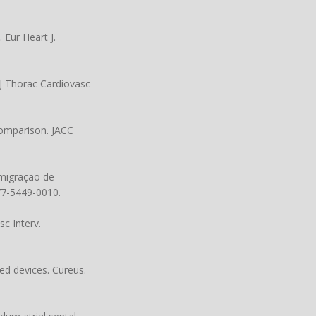
 Eur Heart J.
 J Thorac Cardiovasc
 comparison. JACC
 migração de
677-5449-0010
.
sc Interv.
sed devices. Cureus.