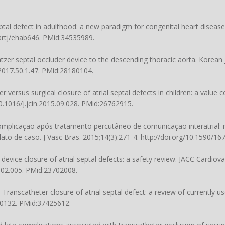
ptal defect in adulthood: a new paradigm for congenital heart disease.
artj/ehab646
. PMid:34535989.
tzer septal occluder device to the descending thoracic aorta. Korean
.2017.50.1.47
. PMid:28180104.
er versus surgical closure of atrial septal defects in children: a value
0.1016/j.jcin.2015.09.028
. PMid:26762915.
. Complicação após tratamento percutâneo de comunicação interatrial:
lato de caso. J Vasc Bras. 2015;14(3):271-4.
http://doi.org/10.1590/1
device closure of atrial septal defects: a safety review. JACC Cardiova
3.02.005
. PMid:23702008.
 Transcatheter closure of atrial septal defect: a review of currently u
40132
. PMid:37425612.