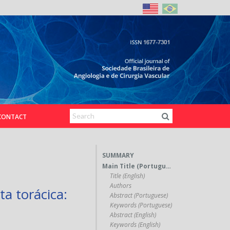
CONTACT
SUMMARY
Main Title (Portuguese)
Title (English)
Authors
ta torácica:
Abstract (Portuguese)
Keywords (Portuguese)
Abstract (English)
Keywords (English)