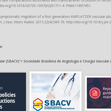
d late complications associated with transcatheter occlusion of secun
/doi.org/10.1016/S0735-1097(02)01711-4
. PMid:11897451.
symptomatic migration of a first-generation AMPLATZER vascular plu
 J Vasc Interv Radiol. 2011;22(4):569-70.
http://doi.org/10.1016/j.jvir
e:
cular (SBACV)">
Sociedade Brasileira de Angiologia e Cirurgia Vascular