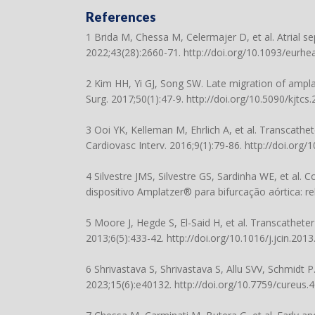
References
1 Brida M, Chessa M, Celermajer D, et al. Atrial se
2022;43(28):2660-71.
http://doi.org/10.1093/eurhe
2 Kim HH, Yi GJ, Song SW. Late migration of ampla
Surg. 2017;50(1):47-9.
http://doi.org/10.5090/kjtcs
3 Ooi YK, Kelleman M, Ehrlich A, et al. Transcathet
Cardiovasc Interv. 2016;9(1):79-86.
http://doi.org/1
4 Silvestre JMS, Silvestre GS, Sardinha WE, et al
dispositivo Amplatzer® para bifurcação aórtica: re
5 Moore J, Hegde S, El-Said H, et al. Transcatheter 
2013;6(5):433-42.
http://doi.org/10.1016/j.jcin.201
6 Shrivastava S, Shrivastava S, Allu SVV, Schmidt P.
2023;15(6):e40132.
http://doi.org/10.7759/cureus.