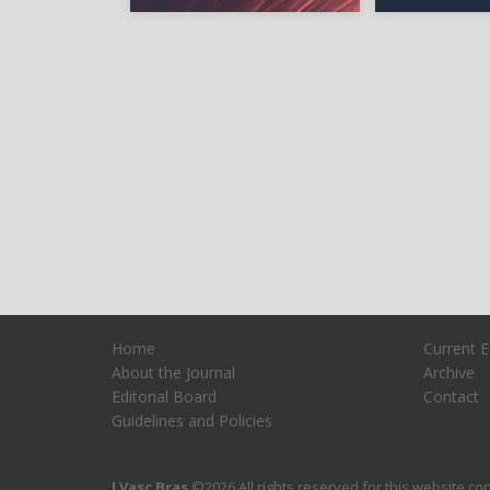
Home
Current E
About the Journal
Archive
Editorial Board
Contact
Guidelines and Policies
J Vasc Bras
©2026 All rights reserved for this website cont