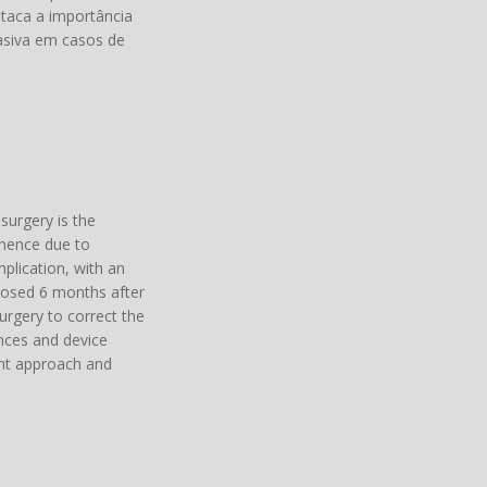
staca a importância
asiva em casos de
surgery is the
inence due to
plication, with an
gnosed 6 months after
urgery to correct the
nces and device
ent approach and