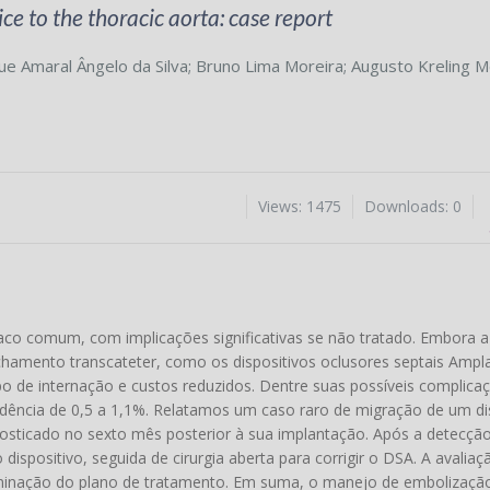
ice to the thoracic aorta: case report
e Amaral Ângelo da Silva
;
Bruno Lima Moreira
;
Augusto Kreling M
Views: 1475
Downloads: 0
íaco comum, com implicações significativas se não tratado. Embora a 
echamento transcateter, como os dispositivos oclusores septais Amp
de internação e custos reduzidos. Dentre suas possíveis complica
idência de 0,5 a 1,1%. Relatamos um caso raro de migração de um di
sticado no sexto mês posterior à sua implantação. Após a detecçã
ispositivo, seguida de cirurgia aberta para corrigir o DSA. A avalia
nação do plano de tratamento. Em suma, o manejo de embolização 