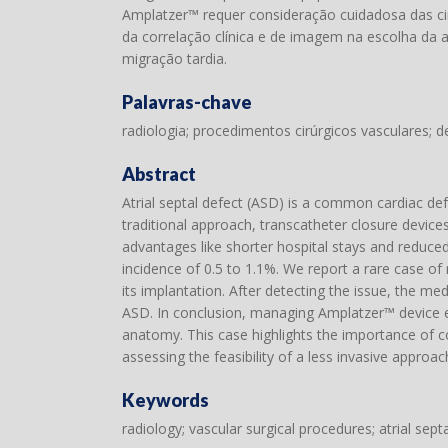
Amplatzer™ requer consideração cuidadosa das cir
da correlação clínica e de imagem na escolha da
migração tardia.
Palavras-chave
radiologia; procedimentos cirúrgicos vasculares; de
Abstract
Atrial septal defect (ASD) is a common cardiac defe
traditional approach, transcatheter closure devic
advantages like shorter hospital stays and reduced
incidence of 0.5 to 1.1%. We report a rare case o
its implantation. After detecting the issue, the 
ASD. In conclusion, managing Amplatzer™ device em
anatomy. This case highlights the importance of c
assessing the feasibility of a less invasive approac
Keywords
radiology; vascular surgical procedures; atrial sep