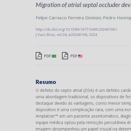
Migration of atrial septal occluder dev
Felipe Carrasco Ferreira Dionisio
;
Pedro Henriqu
http://dx.doi.org/10.1590/1677-5449.202401061
J Vasc Bras,
vol.24,
e20240106, 2024
PDF
PDF
Resumo
O defeito do septo atrial (DSA) é um defeito card
uma abordagem tradicional, os dispositivos de f
destaque devido às vantagens, como menor tempo 
dispositivo é uma complicação rara, com uma inc
Amplatzer™ em um paciente assintomático, diagno
equipe médica optou pela remoção percutânea do d
imagem desempenhou um papel crucial na determi