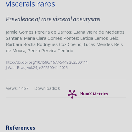
viscerais raros
Prevalence of rare visceral aneurysms
Jamile Gomes Pereira de Barros
;
Luana Vieira de Medeiros
Santana
;
Maria Clara Gomes Pontes
;
Letícia Lemos Belo
;
Bárbara Rocha Rodrigues Cox Coelho
;
Lucas Mendes Reis
de Moura
;
Pedro Pereira Tenório
http://dx.doi.org/10.1590/1677-5449.202500411
J Vasc Bras,
vol.24,
e20250041, 2025
Views: 1467
Downloads: 0
PlumX Metrics
References