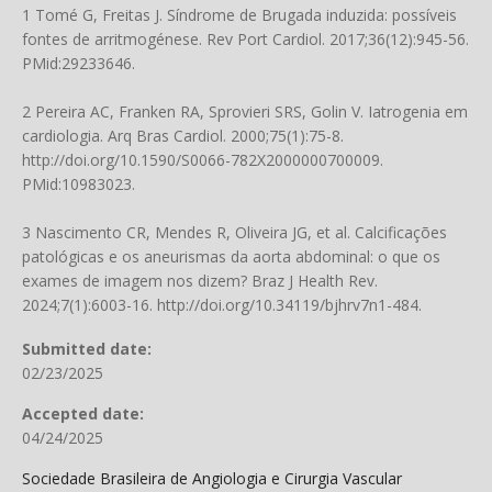
1 Tomé G, Freitas J. Síndrome de Brugada induzida: possíveis
fontes de arritmogénese. Rev Port Cardiol. 2017;36(12):945-56.
PMid:29233646.
2 Pereira AC, Franken RA, Sprovieri SRS, Golin V. Iatrogenia em
cardiologia. Arq Bras Cardiol. 2000;75(1):75-8.
http://doi.org/10.1590/S0066-782X2000000700009
.
PMid:10983023.
3 Nascimento CR, Mendes R, Oliveira JG, et al. Calcificações
patológicas e os aneurismas da aorta abdominal: o que os
exames de imagem nos dizem? Braz J Health Rev.
2024;7(1):6003-16.
http://doi.org/10.34119/bjhrv7n1-484
.
Submitted date:
02/23/2025
Accepted date:
04/24/2025
Sociedade Brasileira de Angiologia e Cirurgia Vascular