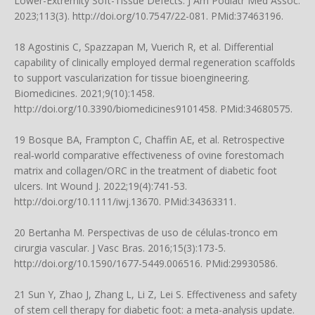
Lower-Extremity Soft-Tissue Defects. J Am Podiatr Med Assoc.
2023;113(3).
http://doi.org/10.7547/22-081
. PMid:37463196.
18 Agostinis C, Spazzapan M, Vuerich R, et al. Differential
capability of clinically employed dermal regeneration scaffolds
to support vascularization for tissue bioengineering.
Biomedicines. 2021;9(10):1458.
http://doi.org/10.3390/biomedicines9101458
. PMid:34680575.
19 Bosque BA, Frampton C, Chaffin AE, et al. Retrospective
real‐world comparative effectiveness of ovine forestomach
matrix and collagen/ORC in the treatment of diabetic foot
ulcers. Int Wound J. 2022;19(4):741-53.
http://doi.org/10.1111/iwj.13670
. PMid:34363311.
20 Bertanha M. Perspectivas de uso de células-tronco em
cirurgia vascular. J Vasc Bras. 2016;15(3):173-5.
http://doi.org/10.1590/1677-5449.006516
. PMid:29930586.
21 Sun Y, Zhao J, Zhang L, Li Z, Lei S. Effectiveness and safety
of stem cell therapy for diabetic foot: a meta-analysis update.