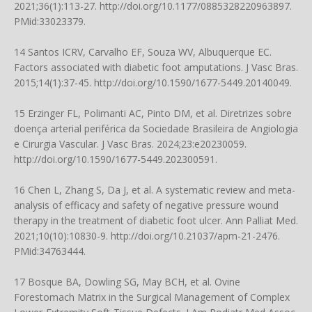
2021;36(1):113-27.
http://doi.org/10.1177/0885328220963897
.
PMid:33023379.
14 Santos ICRV, Carvalho EF, Souza WV, Albuquerque EC.
Factors associated with diabetic foot amputations. J Vasc Bras.
2015;14(1):37-45.
http://doi.org/10.1590/1677-5449.20140049
.
15 Erzinger FL, Polimanti AC, Pinto DM, et al. Diretrizes sobre
doença arterial periférica da Sociedade Brasileira de Angiologia
e Cirurgia Vascular. J Vasc Bras. 2024;23:e20230059.
http://doi.org/10.1590/1677-5449.202300591
.
16 Chen L, Zhang S, Da J, et al. A systematic review and meta-
analysis of efficacy and safety of negative pressure wound
therapy in the treatment of diabetic foot ulcer. Ann Palliat Med.
2021;10(10):10830-9.
http://doi.org/10.21037/apm-21-2476
.
PMid:34763444.
17 Bosque BA, Dowling SG, May BCH, et al. Ovine
Forestomach Matrix in the Surgical Management of Complex