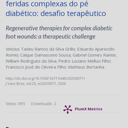
feridas complexas do pé
diabético: desafio terapêutico
Regenerative therapies for complex diabetic
foot wounds: a therapeutic challenge
Vinicius Tadeu Ramos da Silva Grillo
;
Eduardo Aparecido
Romio
;
Caíque Damasceno Sousa
;
Gabriel Gomes Ranite
;
William Rodrigues da Silva
;
Pedro Luciano Melluci Filho
;
Francisco José de Oliveira Filho
;
Matheus Bertanha
http://dx.doi.org/10.1590/1677-5449.202500711
J Vasc Bras,
vol.25,
e20250071, 2026
Views: 895
Downloads: 2
PlumX Metrics