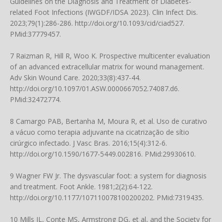
Guidelines on the Diagnosis and Treatment of Diabetes-
related Foot Infections (IWGDF/IDSA 2023). Clin Infect Dis.
2023;79(1):286-286.
http://doi.org/10.1093/cid/ciad527
.
PMid:37779457.
7 Raizman R, Hill R, Woo K. Prospective multicenter evaluation
of an advanced extracellular matrix for wound management.
Adv Skin Wound Care. 2020;33(8):437-44.
http://doi.org/10.1097/01.ASW.0000667052.74087.d6
.
PMid:32472774.
8 Camargo PAB, Bertanha M, Moura R, et al. Uso de curativo
a vácuo como terapia adjuvante na cicatrização de sítio
cirúrgico infectado. J Vasc Bras. 2016;15(4):312-6.
http://doi.org/10.1590/1677-5449.002816
. PMid:29930610.
9 Wagner FW Jr. The dysvascular foot: a system for diagnosis
and treatment. Foot Ankle. 1981;2(2):64-122.
http://doi.org/10.1177/107110078100200202
. PMid:7319435.
10 Mills JL, Conte MS, Armstrong DG, et al, and the Society for