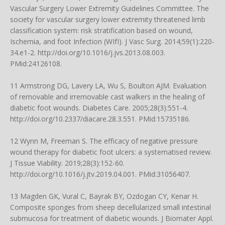
Vascular Surgery Lower Extremity Guidelines Committee. The
society for vascular surgery lower extremity threatened limb
classification system: risk stratification based on wound,
Ischemia, and foot Infection (WIfI). J Vasc Surg. 2014;59(1):220-
34.e1-2.
http://doi.org/10.1016/j.jvs.2013.08.003
.
PMid:24126108.
11 Armstrong DG, Lavery LA, Wu S, Boulton AJM. Evaluation
of removable and irremovable cast walkers in the healing of
diabetic foot wounds. Diabetes Care. 2005;28(3):551-4.
http://doi.org/10.2337/diacare.28.3.551
. PMid:15735186.
12 Wynn M, Freeman S. The efficacy of negative pressure
wound therapy for diabetic foot ulcers: a systematised review.
J Tissue Viability. 2019;28(3):152-60.
http://doi.org/10.1016/j.jtv.2019.04.001
. PMid:31056407.
13 Magden GK, Vural C, Bayrak BY, Ozdogan CY, Kenar H.
Composite sponges from sheep decellularized small intestinal
submucosa for treatment of diabetic wounds. J Biomater Appl.