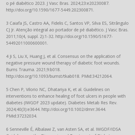
o pé diabético 2023. J Vasc Bras. 2024;23:e20230087.
http://doi.org/10.1590/1677-5449.202300871
.
3 Caiafa JS, Castro AA, Fidelis C, Santos VP, Silva ES, Sitrângulo
CJ Jr. Atenção integral ao portador de pé diabético. J Vasc Bras.
2011;10(4, suppl. 2):1-32.
http://doi.org/10.1590/S1677-
54492011000600001
.
4 Ji S, Liu X, Huang J, et al. Consensus on the application of
negative pressure wound therapy of diabetic foot wounds.
Burns Trauma. 2021;9:b018.
http://doi.org/10.1093/burnst/tkab018
. PMid:34212064.
5 Chen P, Vilorio NC, Dhatariya K, et al. Guidelines on
interventions to enhance healing of foot ulcers in people with
diabetes (IWGDF 2023 update). Diabetes Metab Res Rev.
2024;40(3):e3644.
http://doi.org/10.1002/dmrr.3644
.
PMid:37232034.
6 Senneville É, Albalawi Z, van Asten SA, et al. IWGDF/IDSA