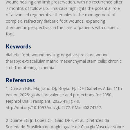
wound healing and limb preservation, with no recurrence after
7 months of follow-up. This case highlights the potential role
of advanced regenerative therapies in the management of
complex, refractory diabetic foot wounds, expanding
therapeutic perspectives in the care of patients with diabetic
foot.
Keywords
diabetic foot; wound healing; negative-pressure wound
therapy; extracellular matrix; mesenchymal stem cells; chronic
limb-threatening ischemia
References
1 Duncan BB, Magliano DJ, Boyko EJ. IDF Diabetes Atlas 11th
edition 2025: global prevalence and projections for 2050.
Nephrol Dial Transplant. 2025;41(1):7-9.
http://doi.org/10.1093/ndt/gfaf177
. PMid:40874767.
2 Duarte EG Jr, Lopes CF, Gaio DRF, et al. Diretrizes da
Sociedade Brasileira de Angiologia e de Cirurgia Vascular sobre