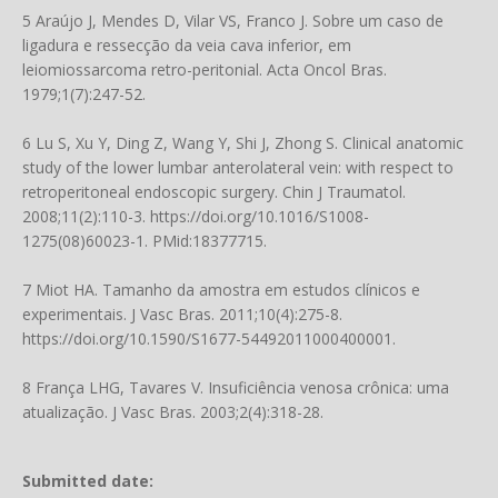
5 Araújo J, Mendes D, Vilar VS, Franco J. Sobre um caso de
ligadura e ressecção da veia cava inferior, em
leiomiossarcoma retro-peritonial. Acta Oncol Bras.
1979;1(7):247-52.
6 Lu S, Xu Y, Ding Z, Wang Y, Shi J, Zhong S. Clinical anatomic
study of the lower lumbar anterolateral vein: with respect to
retroperitoneal endoscopic surgery. Chin J Traumatol.
2008;11(2):110-3.
https://doi.org/10.1016/S1008-
1275(08)60023-1
. PMid:18377715.
7 Miot HA. Tamanho da amostra em estudos clínicos e
experimentais. J Vasc Bras. 2011;10(4):275-8.
https://doi.org/10.1590/S1677-54492011000400001
.
8 França LHG, Tavares V. Insuficiência venosa crônica: uma
atualização. J Vasc Bras. 2003;2(4):318-28.
Submitted date: