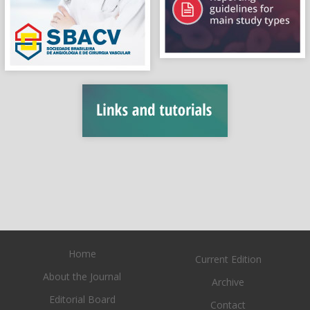
Home
Current Edition
About the Journal
Archive
Editorial Board
Contact