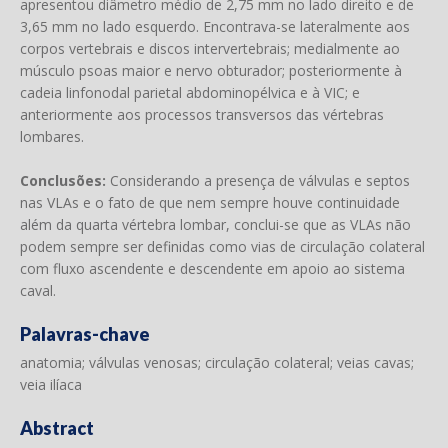
apresentou diâmetro médio de 2,75 mm no lado direito e de
3,65 mm no lado esquerdo. Encontrava-se lateralmente aos
corpos vertebrais e discos intervertebrais; medialmente ao
músculo psoas maior e nervo obturador; posteriormente à
cadeia linfonodal parietal abdominopélvica e à VIC; e
anteriormente aos processos transversos das vértebras
lombares.
Conclusões:
Considerando a presença de válvulas e septos
nas VLAs e o fato de que nem sempre houve continuidade
além da quarta vértebra lombar, conclui-se que as VLAs não
podem sempre ser definidas como vias de circulação colateral
com fluxo ascendente e descendente em apoio ao sistema
caval.
Palavras-chave
anatomia; válvulas venosas; circulação colateral; veias cavas;
veia ilíaca
Abstract