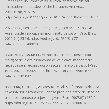
lumbar and iliolumbar veins: surgical anatomy, clinical
implications and review of the literature. Ann Anat.
2011;193(6):516-29.
https://doi.org/10.1016/j.aanat.2011.09.004
. PMid:22041664.
2 Alves EC, Ferro GBR, França LKL, Jacó MB, Pitta GBB.
Ausência de veia cava inferior: relato de caso. J Vasc Bras.
2010;9(4):254-6.
https://doi.org/10.1590/S1677-
54492010000400010
.
3 Castro IF, Tustumi F, Yamashita ET, et al. Ressecção
cirúrgica de leiomiossarcoma de veia cava inferior retro-
hepática sem reconstrução vascular: relato de caso. J Vasc
Bras. 2023;22:e20220091.
https://doi.org/10.1590/1677-
5449.202201082
.
4 Onzi RR, Costa LF, Angnes RF, et al. Malformação de veia
cava inferior e trombose venosa profunda: fator de risco de
trombose venosa em jovens. J Vasc Bras. 2007;6(2):186-9.
https://doi.org/10.1590/S1677-54492007000200016
.