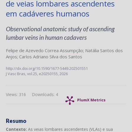
de veias lombares ascendentes
em cadáveres humanos
Observational anatomic study of ascending
lumbar veins in human cadavers
Felipe de Azevedo Correa Assumpção
;
Natália Santos dos
Anjos
;
Carlos Adriano Silva dos Santos
http://dx.doi.org/10.1590/1677-5449.202501551
J Vasc Bras,
vol.25,
e20250155, 2026
Views: 316
Downloads: 4
PlumX Metrics
Resumo
Contexto:
As veias lombares ascendentes (VLAs) e sua