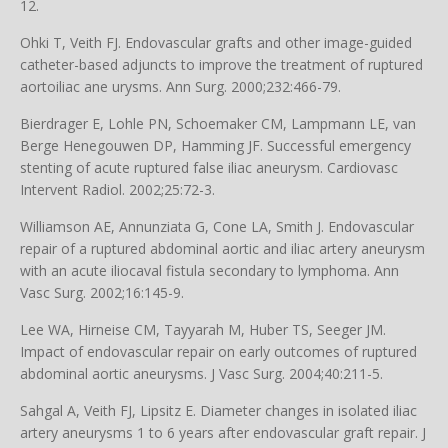
12.
Ohki T, Veith FJ. Endovascular grafts and other image-guided
catheter-based adjuncts to improve the treatment of ruptured
aortoiliac ane urysms. Ann Surg. 2000;232:466-79.
Bierdrager E, Lohle PN, Schoemaker CM, Lampmann LE, van
Berge Henegouwen DP, Hamming JF. Successful emergency
stenting of acute ruptured false iliac aneurysm. Cardiovasc
Intervent Radiol. 2002;25:72-3.
Williamson AE, Annunziata G, Cone LA, Smith J. Endovascular
repair of a ruptured abdominal aortic and iliac artery aneurysm
with an acute iliocaval fistula secondary to lymphoma. Ann
Vasc Surg. 2002;16:145-9.
Lee WA, Hirneise CM, Tayyarah M, Huber TS, Seeger JM.
Impact of endovascular repair on early outcomes of ruptured
abdominal aortic aneurysms. J Vasc Surg. 2004;40:211-5.
Sahgal A, Veith FJ, Lipsitz E. Diameter changes in isolated iliac
artery aneurysms 1 to 6 years after endovascular graft repair. J