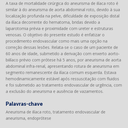
A taxa de mortalidade cirúrgica do aneurisma de ilíaca roto é
similar à do aneurisma de aorta abdominal roto, devido à sua
localização profunda na pelve, dificuldade de exposição distal
da ilíaca decorrente do hematoma, bridas devido a
laparotomia prévia e proximidade com ureter e estruturas
venosas. O objetivo do presente estudo é enfatizar o
procedimento endovascular como mais uma opção na
correção dessas lesões. Relata-se o caso de um paciente de
60 anos de idade, submetido a derivação com enxerto aorto-
biilíaco prévio com prótese há 5 anos, por aneurisma de aorta
abdominal infra-renal, apresentando rotura de aneurisma em
segmento remanescente da ilíaca comum esquerda. Estava
hemodinamicamente estável após ressuscitação com fluidos
e foi submetido ao tratamento endovascular de urgência, com
a exclusão do aneurisma e ausência de vazamentos.
Palavras-chave
Aneurisma de ilíaca roto, tratamento endovascular de
aneurisma, endoprótese