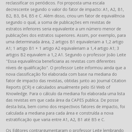
reclassificar os periódicos. Foi proposta uma escala
decrescente segundo o valor do fator de impacto: A1, A2, B1,
B2, B3, B4, B5 e C. Além disso, criou um fator de equivalência
segundo o qual, a soma de publicações em revistas de
estratos inferiores seria equivalente a um número menor de
publicações dos estratos superiores. Assim, por exemplo, para
uma determinada área, 2 artigos B1 equivaleriam a 1,2 artigo
A1; 1 artigo B1 + 1 artigo A2 equivaleriam a 1,4 artigo A1; 3
artigos B2 equivalem a 1,2 A1. Segundo o professor João Leite
"Essa equivalência beneficiaria as revistas com diferentes
níveis de qualificação". O professor Leite informou ainda que a
nova classificação foi elaborada com base na mediana do
fator de impacto das revistas, obtidas junto ao Journal Citation
Reports (JCR) e calculados anualmente pelo ISI Web of
Knowledge. Para o cálculo da mediana foi elaborada uma lista
das revistas em que cada área da CAPES publica. De posse
desta lista, bem como dos respectivos fatores de impacto, foi
calculada a mediana para cada área e construída a nova
estratificação que varia entre A1, A2, B1 até B5 e C.
Os Editores contrargumentaram o professor Leite lembrando