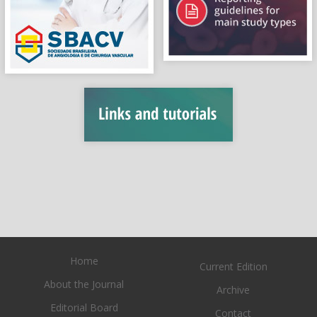
Home
Current Edition
About the Journal
Archive
Editorial Board
Contact