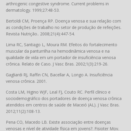
arthrogenic congestive syndrome. Current problems in
dermatology. 1999;27:48-53.
Bertoldi CM, Proença RP. Doença venosa e sua relação com
as condições de trabalho no setor de produção de refeições.
Revista Nutrição.. 2008;21(4):447-54.
Lima RC, Santiago L, Moura RM. Efeitos do fortalecimento
muscular da panturrilha na hemodinâmica venosa e na
qualidade de vida em um portador de insuficiência venosa
crônica. Relato de Caso. J Vasc Bras. 2002;1(3):219-26.
Gagliardi RJ, Raffin CN, Bacellar A, Longo A. Insuficiência
venosa crônica. 2001.
Costa LM, Higino WJF, Leal FJ, Couto RC. Perfil clínico e
sociodemográfico dos portadores de doença venosa crônica
atendidos em centros de saúde de Maceió (AL). J Vasc Bras.
2012;11(2):108-13.
Pena CO, Macedo LB. Existe associação entre doenças
venosas e nível de atividade física em jovens?. Fisioter Mov.