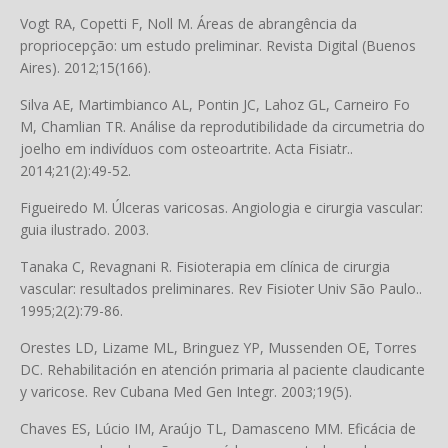
Vogt RA, Copetti F, Noll M. Áreas de abrangência da
propriocepção: um estudo preliminar. Revista Digital (Buenos
Aires). 2012;15(166).
Silva AE, Martimbianco AL, Pontin JC, Lahoz GL, Carneiro Fo
M, Chamlian TR. Análise da reprodutibilidade da circumetria do
joelho em indivíduos com osteoartrite. Acta Fisiatr..
2014;21(2):49-52.
Figueiredo M. Úlceras varicosas. Angiologia e cirurgia vascular:
guia ilustrado. 2003.
Tanaka C, Revagnani R. Fisioterapia em clínica de cirurgia
vascular: resultados preliminares. Rev Fisioter Univ São Paulo..
1995;2(2):79-86.
Orestes LD, Lizame ML, Bringuez YP, Mussenden OE, Torres
DC. Rehabilitación en atención primaria al paciente claudicante
y varicose. Rev Cubana Med Gen Integr. 2003;19(5).
Chaves ES, Lúcio IM, Araújo TL, Damasceno MM. Eficácia de