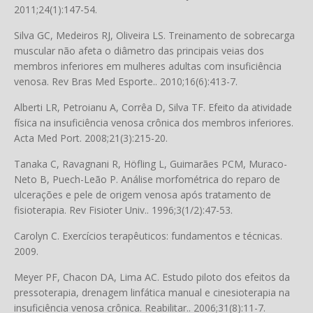
2011;24(1):147-54.
Silva GC, Medeiros RJ, Oliveira LS. Treinamento de sobrecarga
muscular não afeta o diâmetro das principais veias dos
membros inferiores em mulheres adultas com insuficiência
venosa. Rev Bras Med Esporte.. 2010;16(6):413-7.
Alberti LR, Petroianu A, Corrêa D, Silva TF. Efeito da atividade
física na insuficiência venosa crônica dos membros inferiores.
Acta Med Port. 2008;21(3):215-20.
Tanaka C, Ravagnani R, Höfling L, Guimarães PCM, Muraco-
Neto B, Puech-Leão P. Análise morfométrica do reparo de
ulcerações e pele de origem venosa após tratamento de
fisioterapia. Rev Fisioter Univ.. 1996;3(1/2):47-53.
Carolyn C. Exercícios terapêuticos: fundamentos e técnicas.
2009.
Meyer PF, Chacon DA, Lima AC. Estudo piloto dos efeitos da
pressoterapia, drenagem linfática manual e cinesioterapia na
insuficiência venosa crônica. Reabilitar.. 2006;31(8):11-7.