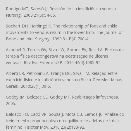
Rodrigo MT, Samsó JJ. Revisión de La insuficiência venosa.
Nursing.. 2003;21(5):54-65.
Sochart DH, Hardinge K. The relationship of foot and ankle
movements to venous return in the lower limb. The Journal of
Bone and Joint Surgery.. 1999;81-B(4):700-4.
Azoubel R, Torres GV, Silva LW, Gomes FV, Reis LA. Efeitos da
terapia física descongestiva na cicatrização de úlceras
venosas. Rev Esc Enferm USP. 2010;44(4):1085-92.
Alberti LR, Petroianu A, França DC, Silva TM. Relação entre
exercício físico e insuficiência venosa crônica. Rev Med Minas
Gerais.. 2010;20(1):30-5.
Godoy JM, Belczac CE, Godoy MF. Reabilitação linfovenosa.
2005.
Baldaço FO, Cadó VP, Souza J, Mota CB, Lemos JC. Análise do
treinamento proprioceptivo no equilíbrio de atletas de futsal
feminino. Fisioter Mov. 2010;23(2):183-92.