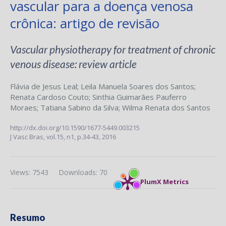
vascular para a doença venosa
crônica: artigo de revisão
Vascular physiotherapy for treatment of chronic
venous disease: review article
Flávia de Jesus Leal
;
Leila Manuela Soares dos Santos
;
Renata Cardoso Couto
;
Sinthia Guimarães Pauferro
Moraes
;
Tatiana Sabino da Silva
;
Wilma Renata dos Santos
http://dx.doi.org/10.1590/1677-5449.003215
J Vasc Bras,
vol.15, n1,
p.34-43, 2016
Views: 7543
Downloads: 70
PlumX Metrics
Resumo