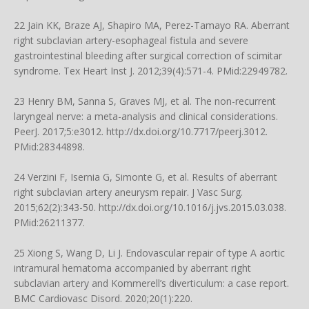
22 Jain KK, Braze AJ, Shapiro MA, Perez-Tamayo RA. Aberrant
right subclavian artery-esophageal fistula and severe
gastrointestinal bleeding after surgical correction of scimitar
syndrome. Tex Heart Inst J. 2012;39(4):571-4. PMid:22949782.
23 Henry BM, Sanna S, Graves MJ, et al. The non-recurrent
laryngeal nerve: a meta-analysis and clinical considerations.
PeerJ. 2017;5:e3012.
http://dx.doi.org/10.7717/peerj.3012
.
PMid:28344898.
24 Verzini F, Isernia G, Simonte G, et al. Results of aberrant
right subclavian artery aneurysm repair. J Vasc Surg.
2015;62(2):343-50.
http://dx.doi.org/10.1016/j.jvs.2015.03.038
.
PMid:26211377.
25 Xiong S, Wang D, Li J. Endovascular repair of type A aortic
intramural hematoma accompanied by aberrant right
subclavian artery and Kommerell’s diverticulum: a case report.
BMC Cardiovasc Disord. 2020;20(1):220.