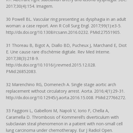
2017;30(4):154. Imagem.
30 Powell BL. Vascular ring presenting as dysphagia in an adult
woman: a case report. Ann R Coll Surg Engl. 2017;99(1):e3-5.
http://dx.doi.org/10.1308/rcsann.2016.0232
. PMid:27551905.
31 Thoreau B, Bigot A, Diallo BD, Pucheux J, Marchand E, Diot
E. Une cause rare d’ischémie digitale. Rev Med Interne.
2017;38(3):218-9.
http://dx.doi.org/10.1016/j.revmed.2015.12.028
.
PMid:26852083.
32 Marenchino RG, Domenech A. Single stage aortic arch
replacement without circulatory arrest. Aorta. 2016;4(1):29-31.
http://dx.doi.org/10.12945/j.aorta.2016.15.008
. PMid:27766272.
33 Faggioni L, Gabelloni M, Napoli V, Iorio F, Chella A,
Caramella D. Thrombosis of Kommerell’s diverticulum with
subclavian steal phenomenon in a patient with non-small cell
lung carcinoma under chemotherapy. Eur J Radiol Open.