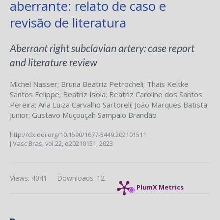
aberrante: relato de caso e
revisão de literatura
Aberrant right subclavian artery: case report
and literature review
Michel Nasser
;
Bruna Beatriz Petrocheli
;
Thais Keltke
Santos Felippe
;
Beatriz Isola
;
Beatriz Caroline dos Santos
Pereira
;
Ana Luiza Carvalho Sartoreli
;
João Marques Batista
Junior
;
Gustavo Muçouçah Sampaio Brandão
http://dx.doi.org/10.1590/1677-5449.202101511
J Vasc Bras,
vol.22,
e20210151, 2023
Views: 4041
Downloads: 12
PlumX Metrics