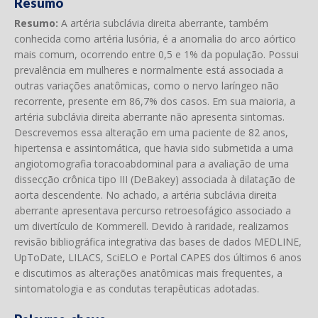
Resumo
Resumo:
A artéria subclávia direita aberrante, também
conhecida como artéria lusória, é a anomalia do arco aórtico
mais comum, ocorrendo entre 0,5 e 1% da população. Possui
prevalência em mulheres e normalmente está associada a
outras variações anatômicas, como o nervo laríngeo não
recorrente, presente em 86,7% dos casos. Em sua maioria, a
artéria subclávia direita aberrante não apresenta sintomas.
Descrevemos essa alteração em uma paciente de 82 anos,
hipertensa e assintomática, que havia sido submetida a uma
angiotomografia toracoabdominal para a avaliação de uma
dissecção crônica tipo III (DeBakey) associada à dilatação de
aorta descendente. No achado, a artéria subclávia direita
aberrante apresentava percurso retroesofágico associado a
um divertículo de Kommerell. Devido à raridade, realizamos
revisão bibliográfica integrativa das bases de dados MEDLINE,
UpToDate, LILACS, SciELO e Portal CAPES dos últimos 6 anos
e discutimos as alterações anatômicas mais frequentes, a
sintomatologia e as condutas terapêuticas adotadas.