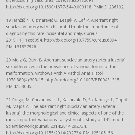
diverticulum. J Vasc Bras. 2019;18:e20180091.
http://dx.doi.org/10.1590/1677-5449.009118
. PMid:31236102.
19 Hanžič N, Čizmarević U, Lesjak V, Caf P. Aberrant right
subclavian artery with a bicarotid trunk: the importance of
diagnosing this rare incidental anomaly. Cureus.
2019;11(11):e6094.
http://dx.doi.org/10.7759/cureus.6094
.
PMid:31857926.
20 Molz G, Burri B. Aberrant subclavian artery (arteria lusoria):
sex differences in the prevalence of various forms of the
malformation. Virchows Arch A Pathol Anat Histol.
1978;380(4):303-15.
http://dx.doi.org/10.1007/BF00431315
.
PMid:153045.
21 Polguj M, Chrzanowski Ł, Kasprzak JD, Stefańczyk L, Topol
M, Majos A. The aberrant right subclavian artery (arteria
lusoria): the morphological and clinical aspects of one of the
most important variations--a systematic study of 141 reports.
ScientificWorldJournal. 2014;2014:292734.
http://dx.doi.org/10.1155/2014/292734
. PMid:25105156.