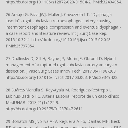
http://dx.doi.org/10.1186/s12872-020-01504-2
. PMid:32404054.
26 Araújo G, Bizzi JWJ, Muller J, Cavazzola LT. “Dysphagia
lusoria” - right subclavian retroesophageal artery causing
intermitent esophageal compression and eventual dysphagia -
a case report and literature review. Int J Surg Case Rep.
2015;10:32-4.
http://dx.doi.org/10.1016/j.ijscr.2015.02.048
.
PMid:25797354.
27 Drullinsky D, Gill H, Bayne JP, Morin JF, Obrand D. Hybrid
management of a ruptured right subclavian artery aneurysm
dissection. J Vasc Surg Cases Innov Tech. 2017;3(4):198-200.
http://dx.doi.org/10.1016/j.jvscit.2017.03.003
. PMid:29349422.
28 Suárez-Mantilla S, Rey-Ayala M, Rodríguez-Restrepo L,
Lubinus-Badillo FG. Arteria Lusoria, reporte de un caso clínico.
MedUNAB. 2018;21(1):122-9.
http://dx.doi.org/10.29375/01237047.2611
.
29 Bohatch MS Jr, Silva AFV, Regueira A Fo, Dantas MH, Beck
RT. Aberrant right subclavian artery and lusoria dysphagia. SBC.