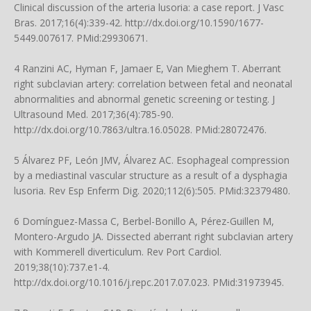
Clinical discussion of the arteria lusoria: a case report. J Vasc
Bras. 2017;16(4):339-42.
http://dx.doi.org/10.1590/1677-
5449.007617
. PMid:29930671.
4 Ranzini AC, Hyman F, Jamaer E, Van Mieghem T. Aberrant
right subclavian artery: correlation between fetal and neonatal
abnormalities and abnormal genetic screening or testing. J
Ultrasound Med. 2017;36(4):785-90.
http://dx.doi.org/10.7863/ultra.16.05028
. PMid:28072476.
5 Álvarez PF, León JMV, Álvarez AC. Esophageal compression
by a mediastinal vascular structure as a result of a dysphagia
lusoria. Rev Esp Enferm Dig. 2020;112(6):505. PMid:32379480.
6 Domínguez-Massa C, Berbel-Bonillo A, Pérez-Guillen M,
Montero-Argudo JA. Dissected aberrant right subclavian artery
with Kommerell diverticulum. Rev Port Cardiol.
2019;38(10):737.e1-4.
http://dx.doi.org/10.1016/j.repc.2017.07.023
. PMid:31973945.