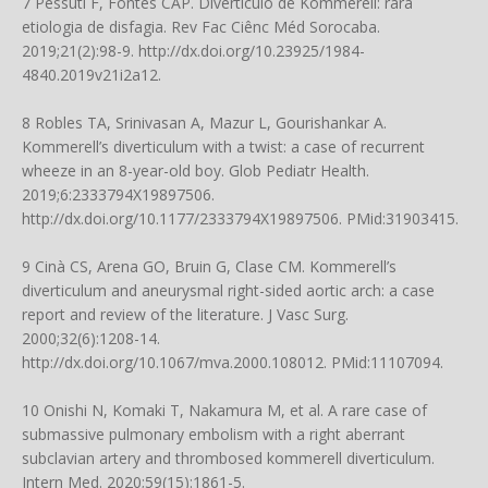
7 Pessuti F, Fontes CAP. Divertículo de Kommerell: rara
etiologia de disfagia. Rev Fac Ciênc Méd Sorocaba.
2019;21(2):98-9.
http://dx.doi.org/10.23925/1984-
4840.2019v21i2a12
.
8 Robles TA, Srinivasan A, Mazur L, Gourishankar A.
Kommerell’s diverticulum with a twist: a case of recurrent
wheeze in an 8-year-old boy. Glob Pediatr Health.
2019;6:2333794X19897506.
http://dx.doi.org/10.1177/2333794X19897506
. PMid:31903415.
9 Cinà CS, Arena GO, Bruin G, Clase CM. Kommerell’s
diverticulum and aneurysmal right-sided aortic arch: a case
report and review of the literature. J Vasc Surg.
2000;32(6):1208-14.
http://dx.doi.org/10.1067/mva.2000.108012
. PMid:11107094.
10 Onishi N, Komaki T, Nakamura M, et al. A rare case of
submassive pulmonary embolism with a right aberrant
subclavian artery and thrombosed kommerell diverticulum.
Intern Med. 2020;59(15):1861-5.