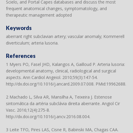
Scielo, and Portal Capes databases and discuss the most
frequent anatomical changes, symptomatology, and
therapeutic management adopted
Keywords
aberrant right subclavian artery; vascular anomaly; Kommerell
diverticulum; arteria lusoria.
References
1 Myers PO, Fasel JHD, Kalangos A, Gailloud P. Arteria lusoria:
developmental anatomy, clinical, radiological and surgical
aspects. Ann Cardiol Angeiol. 2010;59(3):147-54.
http://dx.doi.org/10.1016/j.ancard.2009.07.008
. PMid:19962688.
2 Machado L, Silva AR, Mansilha A, Teixeira J. Estenose
sintomática da artéria subclávia direita aberrante. Angiol Cir
Vasc. 2016;12(4):275-8.
http://dx.doi.org/10.1016/j.ancv.2016.08.004
.
3 Leite TFO, Pires LAS, Cisne R, Babinski MA, Chagas CAA.