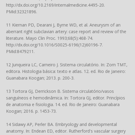
http://dx.doi.org/10.2169/internalmedicine.4495-20
.
PMid:32321896.
11 Kiernan PD, Dearani J, Byrne WD, et al. Aneurysm of an
aberrant right subclavian artery: case report and review of the
literature. Mayo Clin Proc. 1993;68(5):468-74.
http://dx.doi.org/10.1016/S0025-6196(12)60196-7
.
PMid:8479211.
12 Junqueira LC, Carneiro J. Sistema circulatório. In: Zorn TMT,
editora. Histologia básica: texto e atlas. 12. ed. Rio de Janeiro:
Guanabara Koogan; 2013. p. 200-3.
13 Tortora GJ, Derrickson B. Sistema circulatório/vasos
sanguíneos e hemodinâmica. In: Tortora GJ, editor. Princípios
de anatomia e fisiologia. 14. ed. Rio de Janeiro: Guanabara
Koogan; 2016. p. 1453-73.
14 Sidawy AP, Perler BA. Embryology and developmental
anatomy. In: Endean ED, editor. Rutherford's vascular surgery