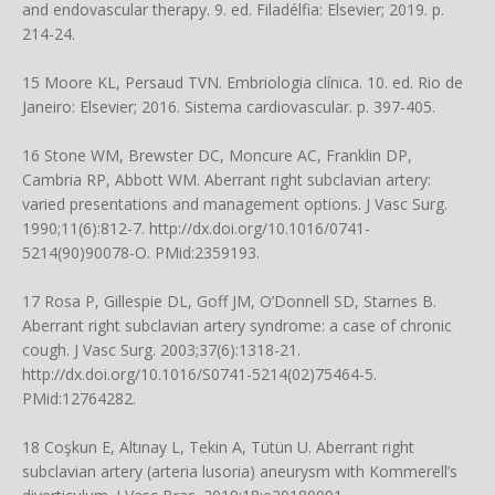
and endovascular therapy. 9. ed. Filadélfia: Elsevier; 2019. p.
214-24.
15 Moore KL, Persaud TVN. Embriologia clínica. 10. ed. Rio de
Janeiro: Elsevier; 2016. Sistema cardiovascular. p. 397-405.
16 Stone WM, Brewster DC, Moncure AC, Franklin DP,
Cambria RP, Abbott WM. Aberrant right subclavian artery:
varied presentations and management options. J Vasc Surg.
1990;11(6):812-7.
http://dx.doi.org/10.1016/0741-
5214(90)90078-O
. PMid:2359193.
17 Rosa P, Gillespie DL, Goff JM, O’Donnell SD, Starnes B.
Aberrant right subclavian artery syndrome: a case of chronic
cough. J Vasc Surg. 2003;37(6):1318-21.
http://dx.doi.org/10.1016/S0741-5214(02)75464-5
.
PMid:12764282.
18 Coşkun E, Altınay L, Tekin A, Tütün U. Aberrant right
subclavian artery (arteria lusoria) aneurysm with Kommerell’s